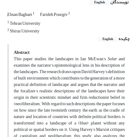
نویسندگان
English
1
2
ٍEhsan Baghaei
Farideh Pourgiv
1
Tehran University
2
Shiraz University
چکیده
English
Abstract
This paper studies the landscapes in Ian McEwan’s
Solar
and
examines the narrator’s epistemological lens in his description of
the landscapes. The research draws upon David Harvey’s definition
of built environment, which contributes to the generation of a more
practical definition of landscape, and argues that the narrator and
the focalizer’s realistic descriptions of the landscapes have their
origin in their scientistic mindset and firm reductionist belief in
(neo)liberalism. With regard to such descriptions, the paper focuses
on how, since the late twentieth century, the earth, as the cradle of
nature and location of countries with definite political borders, is
transformed into a landscape of a (blue) planet without any
political or spatial borders on it. Using Harvey’s Marxist critiques
of capitalism and neoliberalism, this study also analyzes the