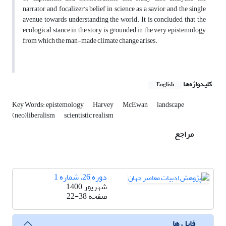
narrator and focalizer’s belief in science as a savior and the single
avenue towards understanding the world. It is concluded that the
ecological stance in the story is grounded in the very epistemology
from which the man-made climate change arises.
کلیدواژه‌ها
English
Key Words: epistemology
Harvey
McEwan
landscape
(neo)liberalism
scientistic realism
مراجع
دوره 26، شماره 1
شهریور 1400
صفحه
22-38
فایل ها