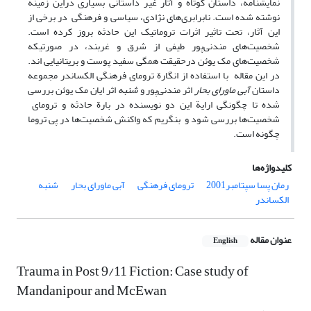
نمایشنامه، داستان‌ کوتاه و آثار غیر داستانی بسیاری دراین زمینه
نوشته شده است. نابرابری‌های نژادی، سیاسی و فرهنگی در برخی از
این آثار، تحت تاثیر اثرات تروماتیک این حادثه بروز کرده است.
شخصیت‌های مندنی‌پور طیفی از شرق و غربند، در صورتیکه
شخصیت‌های مک یوئن درحقیقت همگی سفید پوست و بریتانیایی ‌اند.
در این مقاله با استفاده از انگارة ترومای فرهنگی الکساندر مجموعه
داستان
آبی ماورای بحار
اثر مندنی‌پور و
شنبه
اثر ایان مک یوئن بررسی
شده تا چگونگی ارایة این دو نویسنده در بارة حادثه و ترومای
شخصیت‌ها بررسی شود و بنگریم که واکنش شخصیت‌ها در پی تروما
چگونه است.
کلیدواژه‌ها
رمان پسا سپتامبر2001
ترومای فرهنگی
آبی ماورای بحار
شنبه
الکساندر
عنوان مقاله
English
Trauma in Post 9/11 Fiction: Case study of
Mandanipour and McEwan