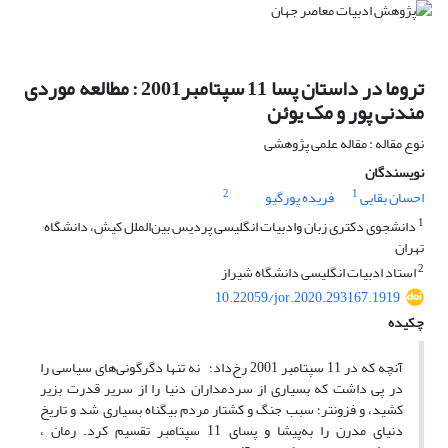
تروما در داستان پسا 11 سپتامبر2001 : مطالعه موردی
مندنی پور و مک یوئن
نوع مقاله : مقاله علمی پژوهشی
نویسندگان
2
1
احسان بقایی
فریده پورگیو
1
دانشجوی دکتری زبان وادبیات انگلیسی پردیس بین‌الملل کیش، دانشگاه
تهران
2
استاد ادبیات انگلیسی دانشگاه شیراز
10.22059/jor.2020.293167.1919
چکیده
آنچه که در 11 سپتامبر 2001 رخ‌داد؛ نه تنها دگرگونی‌های سیاسی را
در پی داشت که بسیاری از سردمداران دنیا را از سریر قدرت بزیر
کشید، و فزونتر؛ سبب جنگ و کشتار مردم بیگناه بسیاری شد و تاریخ
دنیای مدرن را به‌پیشا و پسای 11 سپتامبر تقسیم کرد. رمان ،