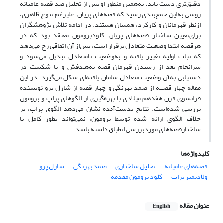
دقیق‌تری دست یابد. به‌همین منظور او پس از تحلیل صد قصه عامیانه
روسی به‌این جمع‌بندی رسید که قصه‌های پریان، علیرغم تنوع ظاهری،
از‌نظر قهرمانان و کارکرد، همسان هستند. در ادامه تلاش پژوهشگران
برای‌تعیین ساختار قصه‌های پریان، کلود‌برومون معتقد بود که در
هرقصه ابتدا وضعیت متعادل برقرار است، پس‌از آن اتفاقی رخ می‌دهد
که ثبات اولیه تغییر یافته و به‌وضعیت نا‌متعادل تبدیل می‌شود و
سرانجام بعد از رسیدن قهرمان قصه به‌هـدفش و یا شکست در
دستیابی به‌آن وضعیت متعادل سامان یافته‌ای شکل می‌گیرد. در این
مقاله چهار قصــه از صمد بهرنگی و چهار قصه از شارل پرو نویسنده
فرانسوی قرن هفدهم میلادی با بهره‌گیری از الگوهای پراپ و برومون
بررسی شده‌است. نتایج بدست‌آمده نشان می‌دهد الگوی پراپ، بر
خلاف الگوی ارائه شده توسط برومون، نمی‌تواند بطور کامل با
ساختار‌قصه‌های مورد‌بررسی انطباق داشته باشد.
کلیدواژه‌ها
قصه‌های عامیانه
تحلیل ساختاری
صمد بهرنگی
شارل پرو
ولادیمیر پراپ
کلود برومون مقدمه
عنوان مقاله
English