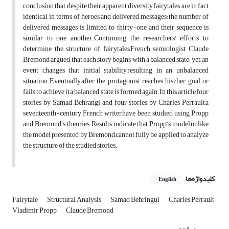
conclusion that despite their apparent diversity,fairytales are in fact
identical in terms of heroes and delivered messages:the number of
delivered messages is limited to thirty-one and their sequence is
similar to one another.Continuing the researchers' efforts to
determine the structure of fairytales,French semiologist Claude
Bremond argued that each story begins with a balanced state; yet, an
event changes that initial stability,resulting in an unbalanced
situation.Eventually,after the protagonist reaches his/her goal or
fails to achieve it,a balanced state is formed again.In this article,four
stories by Samad Behrangi and four stories by Charles Perrault,a
seventeenth-century French writer,have been studied using Propp
and Bremond’s theories.Results indicate that Propp’s model,unlike
the model presented by Bremond,cannot fully be applied to analyze
the structure of the studied stories.
کلیدواژه‌ها
English
Fairytale
Structural Analysis
Samad Behringui
Charles Perrault
Vladimir Propp
Claude Bremond