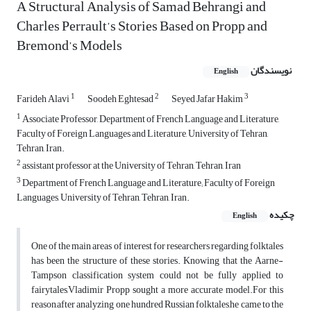
A Structural Analysis of Samad Behrangi and
Charles Perrault’s Stories Based on Propp and
Bremond’s Models
نویسندگان
English
1
2
3
Farideh Alavi
Soodeh Eghtesad
Seyed Jafar Hakim
1
Associate Professor, Department of French Language and Literature,
Faculty of Foreign Languages and Literature, University of Tehran,
Tehran, Iran.
2
assistant professor at the University of Tehran, Tehran, Iran
3
Department of French Language and Literature; Faculty of Foreign
Languages, University of Tehran, Tehran, Iran.
چکیده
English
One of the main areas of interest for researchers regarding folktales
has been the structure of these stories. Knowing that the Aarne-
Tampson classification system could not be fully applied to
fairytales,Vladimir Propp sought a more accurate model.For this
reason,after analyzing one hundred Russian folktales,he came to the