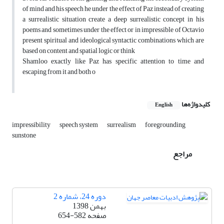
of mind and his speech he under the effect of Paz instead of creating
a surrealistic situation create a deep surrealistic concept in his
poems and sometimes under the effect or in impressible of Octavio
present spiritual and ideological syntactic combinations which are
based on content and spatial logic or think
Shamloo exactly like Paz has specific attention to time and
escaping from it and both o
کلیدواژه‌ها
English
impressibility
speech system
surrealism
foregrounding
sunstone
مراجع
دوره 24، شماره 2
بهمن 1398
صفحه
654-582