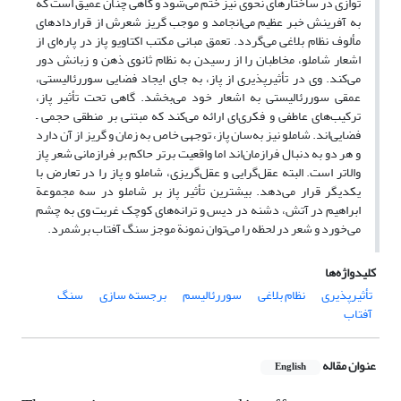
توازی در ساختارهای نحوی نیز ختم می‌شود و گاهی چنان عمیق است که
به آفرینش خبر عظیم می‌انجامد و موجب گریز شعرش از قراردادهای
مألوف نظام بلاغی می‌گردد. تعمق مبانی مکتب اکتاویو پاز در پاره‌ای از
اشعار شاملو، مخاطبان را از رسیدن به نظام ثانوی ذهن و زبانش دور
می‌کند. وی در تأثیرپذیری از پاز، به جای ایجاد فضایی سوررئالیستی،
عمقی سوررئالیستی به اشعار خود می‌بخشد. گاهی تحت تأثیر پاز،
ترکیب‌های عاطفی و فکری‌ای ارائه می‌کند که مبتنی بر منطقی حجمی –
فضایی‌اند. شاملو نیز به‌سان پاز، توجهی خاص به زمان و گریز از آن دارد
و هر دو به دنبال فرا‌زمان‌اند اما واقعیت برتر حاکم بر فرازمانی شعر پاز
والاتر است. البته عقل‌گرایی و عقل‌گریزی، شاملو و پاز را در تعارض با
یکدیگر قرار می‌دهد. بیشترین تأثیر پاز بر شاملو در سه مجموعة
ابراهیم در آتش، دشنه در دیس و ترانه‌های کوچک غربت وی به چشم
می‌خورد و شعر در لحظه را می‌توان نمونة موجز سنگ آفتاب برشمرد.
کلیدواژه‌ها
تأثیرپذیری
نظام بلاغی
سوررئالیسم
برجسته سازی
سنگ
آفتاب
عنوان مقاله
English