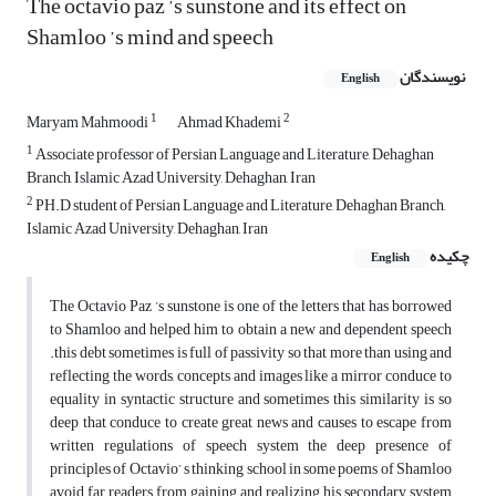
The octavio paz ’s sunstone and its effect on
Shamloo ’s mind and speech
نویسندگان
English
1
2
Maryam Mahmoodi
Ahmad Khademi
1
Associate professor of Persian Language and Literature, Dehaghan
Branch, Islamic Azad University, Dehaghan, Iran
2
PH.D student of Persian Language and Literature, Dehaghan Branch,
Islamic Azad University, Dehaghan, Iran
چکیده
English
The Octavio Paz ’s sunstone is one of the letters that has borrowed
to Shamloo and helped him to obtain a new and dependent speech
.this debt sometimes is full of passivity so that more than using and
reflecting the words, concepts and images like a mirror conduce to
equality in syntactic structure and sometimes this similarity is so
deep that conduce to create great news and causes to escape from
written regulations of speech system the deep presence of
principles of Octavio’ s thinking school in some poems of Shamloo
avoid far readers from gaining and realizing his secondary system