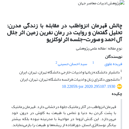
چالش قهرمان انزوا‌طلب در مقابله با زندگی مدرن:
تحلیل گفتمان و روایت در رمان نفرین زمین اثر جلال
آل احمد و صورت-جلسه اثر لوکلزیو
نوع مقاله : مقاله علمی پژوهشی
نویسندگان
2
1
فریده علوی
سید احسان حسینی
1
دانشیار دانشکده زبانها و ادبیات خارجی دانشگاه تهران، تهران، ایران
2
دانشجوی دکترای زبان و ادبیات فرانسه دانشگاه تهران، تهران، ایران
10.22059/jor.2020.295107.1930
چکیده
قهرمان انزوا‌طلب در آثار رمانتیک جلوة درخشانی دارد. قهرمان رمانتیک
با پشت کردن به دنیا و تماس با طبیعت به کاوش در درون خود
می‌پردازد. این کنش لزوما در مواجهة با مدرنیته نبوده بلکه بیشتر
بیانگر نوستالژی انسان دورافتاده از ریشه‌ها و طبیعت را بازمی‌نمایاند.