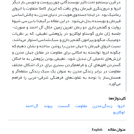
در قرن بیستم و تحت تاثیر نویسندگانی چون پروست و جویس بار دیگر
انزوا و درون‌نگری قهرمان رواج یافت که این‌بار کاملا متفاوت با انزوای
رمانتیک بود. در اینجا جستجوی هویت در دنیای مدرن به چالش اساسی
قهرمان و نویسنده بدل می‌شود. در این مقاله برآنیم تا با بررسی شیوة
روایت و گفته‌پردازی دو رمان
نفرین زمین
جلال آل احمد و
صورت-
جلسه
ژان ماری گوستاو
لوکلزیو در پژوهشی تطبیقی، که بر نظریات
دومینیک منگونو پیرامون گفته‌پردازی و سبک‌شناسی استوار می‌باشد،
نسبت انزوای قهرمان با جهان مدرن را روشن ساخته و نشان دهیم که
چگونه انزوا توانسته به امکانی برای مقاومت در مقابل جهان مدرن و
ارزش‌های تحمیلی آن تبدیل شود. تطبیقی بودن پژوهش به ما امکان
گستردن افق‌های آن و فراهم‌کردن بستری برای درک اشکال مختلف
مقاومت در برابر زندگی مدرن به عنوان یک سبک زندگی سلطه‌گر و
همسان‌ساز با توجه به تفاوت‌های فرهنگی شرقی-غربی را فراهم
می‌آورد.
کلیدواژه‌ها
انزوا
زندگی مدرن
مقاومت
گسست
پیوند
آل احمد
لوکلزیو
عنوان مقاله
English