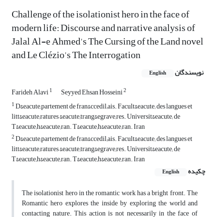
Challenge of the isolationist hero in the face of
modern life: Discourse and narrative analysis of
Jalal Al-e Ahmed's The Cursing of the Land novel
and Le Clézio's The Interrogation
نویسندگان
English
1
2
Farideh Alavi
Seyyed Ehsan Hosseini
1
D&eacute;partement de fran&ccedil;ais. Facult&eacute; des langues et
litt&eacute;ratures &eacute;trang&egrave;res. Universit&eacute; de
T&eacute;h&eacute;ran. T&eacute;h&eacute;ran. Iran
2
D&eacute;partement de fran&ccedil;ais. Facult&eacute; des langues et
litt&eacute;ratures &eacute;trang&egrave;res. Universit&eacute; de
T&eacute;h&eacute;ran. T&eacute;h&eacute;ran. Iran
چکیده
English
The isolationist hero in the romantic work has a bright front. The
Romantic hero explores the inside by exploring the world and
contacting nature. This action is not necessarily in the face of