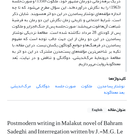
در یک برهة زمانی دو رمان مشهور خود، ملکوت (1350) و صورت‌جلسه
(1963) را به نگارش درآورده‌اند، این سؤال مطرح می‌شود که تا چه
اندازه مؤلفه‌های نوشتار پسامدرن در این دو اثر همسویند. شایان ذکر
است، شرایط اجتماعی و تاریخی زمان نگارش این دو رمان به فرضیة
شباهت آن‌ها قوت می‌بخشد: صورت‌جلسه پس از جنگ الجزایر و ملکوت
پس از کودتای 28 مرداد نگاشته شده است. مطالعة نزدیکی نوشتار
پسامدرن در این دو رمان از این جهت جالب توجه است که مفهوم
پسامدرن در فرهنگ‌ها و جوامع گوناگون یکسان نیست. در این مقاله، با
تکیه بر شاخص‌ترین مؤلفه‌های پست‌مدرنِ مشترک در این دو اثر به
مطالعة درونمایة مرگ‌اندیشی، دوگانگی و تناقض و در نهایت، بُعد
معماگونة روایت می‌پردازیم.
کلیدواژه‌ها
نوشتار پسا مدرن
ملکوت
صورت جلسه
دوگانگی
مرگ اندیشی
بعد معماگونه
عنوان مقاله
English
Postmodern writing in Malakut, novel of Bahram
Sadeghi, and Interregation written by J.-M.G. Le