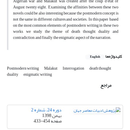
Algerian war and Malakut was created after the coup d’état of
August twenty eight. Examining the affinities between these two
novels could be also interesting because the postmodern concept is
not the same in different cultures and societies. In this paper, based
on the most common elements of postmodern writing in these two
works, we study the theme of death thought, duality and
contradiction, and finally, the enigmatic aspect of the narration.
کلیدواژه‌ها
English
Postmodern writing
Malakut
Interrogation
death thought
duality
enigmatic writing
مراجع
دوره 24، شماره 2
بهمن 1398
صفحه
433-454