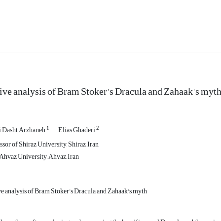
ve analysis of Bram Stoker's Dracula and Zahaak's myt
1
2
 Dasht Arzhaneh
Elias Ghaderi
sor of Shiraz University, Shiraz, Iran
Ahvaz University, Ahvaz, Iran
e analysis of Bram Stoker's Dracula and Zahaak's myth