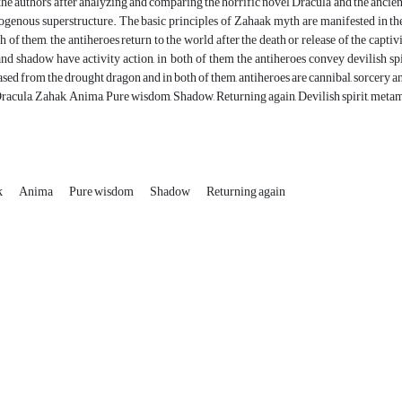
 the authors after analyzing and comparing the horrific novel Dracula and the anci
rogenous superstructure. The basic principles of Zahaak myth are manifested in t
h of them, the antiheroes return to the world after the death or release of the capti
nd shadow have activity action, in both of them the antiheroes convey devilish spi
eased from the drought dragon and in both of them, antiheroes are cannibal, sorcery
acula, Zahak, Anima, Pure wisdom, Shadow, Returning again, Devilish spirit, meta
k
Anima
Pure wisdom
Shadow
Returning again