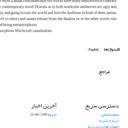
ent myth Zahaak concluded that two works have many similarities in contrary
he contemporary novel Dracula as in both works the antiheroes are ugly and
vity and going to ruin the world and love the darkness, in both of them anima,
rit to others and anima release from the shadow or in the other words, rain
 and being metamorphosis.
morphism, Witchcraft, cannibalism
کلیدواژه‌ها
English
مراجع
دسترسی سریع
آخرین اخبار
صفحه اصلی
خبرها
1399-06-23
درباره نشریه
اعضای هیات تحریریه