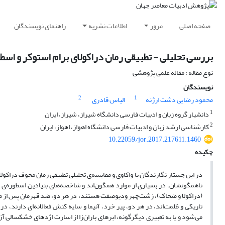
صفحه اصلی
مرور
اطلاعات نشریه
راهنمای نویسندگان
بررسی تحلیلی - تطبیقی رمان دراکولای برام استوکر و اسط
نوع مقاله : مقاله علمی پژوهشی
نویسندگان
2
1
محمود رضایی دشت ارژنه
الیاس قادری
1
دانشیار گروه زبان و ادبیات فارسی دانشگاه شیراز، شیراز، ایران
2
کارشناسی ارشد زبان و ادبیات فارسی دانشگاه اهواز، اهواز، ایران
10.22059/jor.2017.217611.1460
چکیده
در این جستار نگارندگان با واکاوی و مقایسه‌ی تحلیلی تطبیقی رمان مخوف دراکول
ناهمگونشان، در بسیاری از موارد همگون‌اند و شاخصه‌های بنیادین اسطوره‌ی 
(دراکولا و ضحاک)، زشت‌چهر ودیوصفت هستند، در هر دو، ضد قهرمان پس از مرگ 
تاریکی‌ و ظلمت‌اند، در هر دو، پیر خرد، آنیما و سایه کنش فعالانه‌ای دارند، 
می‌شود و یا به تعبیری دیگرگونه، ابرهای باران‌زا از اسارت اژدهای خشکسالی 