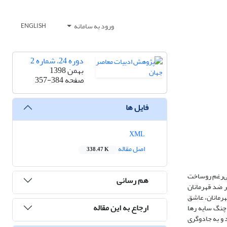
ورود به سامانه
ENGLISH
دوره 24، شماره 2
بهمن 1398
صفحه
357-384
فایل ها
XML
اصل مقاله
338.47 K
علی‌رغم روساخت
هم رسانی
ر ضد قهرمانان
هرمانان، عاشق
ارجاع به این مقاله
ز چنگ سایه رها
 و به جادوگری