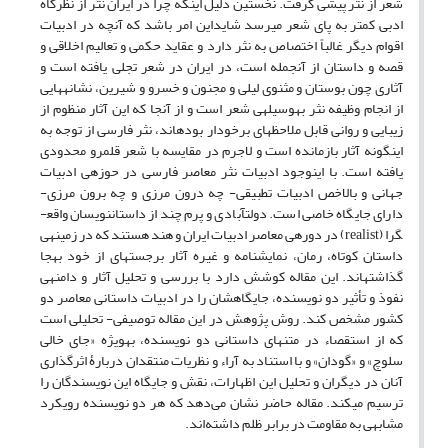
شعر از نثر پیشی گرفت. نخستین دلیل این­که چرا در ایران نثر از نظرگاه
ادبی کمتر به پای شعر می­رسد شایداین امر باشد که آن­چه در ادبیات
اقوام دیگر غالباً اختصاص به نثر دارد و عقاید حکمی و تعالیم اخلاقی و
قصه و داستان از آن­جمله است، در ایران در شعر تجلی یافته است و
آثاری چون بوستان و مثنوی لیلی و مجنون و خسرو و شیرین، نشانه­هایی
از انجام وظیفه نثر به­وسیله­ی شعر است و از آنجا که این آثار منظوم از
زیبایی و روانی قابل ملاحظه­ای برخودار بوده­اند، نثر فارسی از توجه به
این­گونه آثار بازمانده است و لاجرم در مقایسه با شعر قلمرو محدودی
یافته است. با این­وجود ادبیات نثر معاصر فارسی در حوزه­ی ادبیات
جهانی و بالاخص ادبیات تطبیقی- چه درون مرزی و چه برون مرزی-
دارای جایگاه خاصی است. دولت­آبادی و پرم چند از داستان­نویسان واقع­
گرا (realist) در دوره­ی معاصر ادبیات ایران و هند هستند که در زمینه­ی
داستان کوتاه، رمان، نمایشنامه و غیره آثار برجسته­ای از خود به­جا
گذاشته­اند. این مقاله کوشش ­دارد با بررسی و تحلیل آثار و دامنه­ی
نفوذ و تأثیر دو نویسنده، جایگاه­شان را در ادبیات داستانی معاصر دو
کشور مشخص کند. روش پژوهش در این مقاله توصیفی- تحلیلی است
که از استقصاء در متن­های داستانی دو نویسنده، به­ویژه «جای خالی
سلوچ» و «گودان» و با استناد به ­آراء و نظریات منتقدان دربارۀ اثرگذاری
آنان در دیگران و تحلیل این اظهارات، نقش و جایگاه این نویسندگان را
ترسیم می­کند. مقاله حاضر نشان می‌دهد که هر دو نویسنده رویکرد
مشابهی به مقاومت در برابر ظلم داشته‌اند.