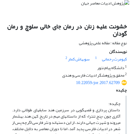
خشونت علیه زنان در رمان جای خالی سلوچ و رمان
گودان
نوع مقاله : مقاله علمی پژوهشی
نویسندگان
2
1
کیومرث رحمانی
سوبهاش کمار
1
دانشگاه پیام نتور
2
محقق و پژوهشگر ادبیات فارسی و هندی
10.22059/jor.2017.62709
چکیده
چکیده:
داستان­ پردازی و قصه­گویی در سرزمین هند سابقه­ای طولانی دارد.
آثاری چون «پنج تنترا» که از داستان­های مهم در تاریخ کهن هند به­شمار
می­ر­وند و شهرت جهانی دارند، از این دسته­اند و نثر فارسی اگرچه پس از
شعر در ادبیات فارسی پدید آمد، اما تا دوران معاصر به­ دلایل مختلف،