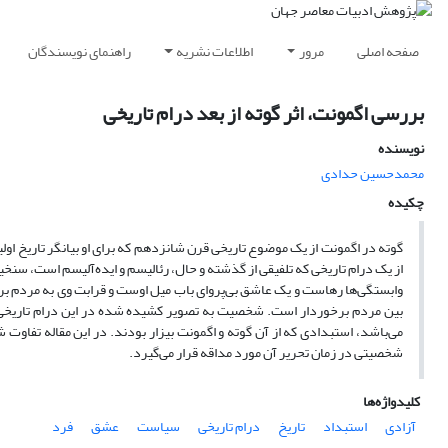
صفحه اصلی
مرور
اطلاعات نشریه
راهنمای نویسندگان
بررسی اگمونت، اثر گوته از بعد درام تاریخی
نویسنده
محمدحسین حدادی
چکیده
گوته در اگمونت از یک موضوع تاریخی قرن شانزدهم که برای او بیانگر تاریخ اول
از یک درام تاریخی که تلفیقی از گذشته و حال، رئالیسم و ایده‌آلیسم است، سن
وابستگی‌ها رهاست و یک عاشق بی‌پروای باب میل اوست و قرابت وی به مردم برا
بین مردم برخوردار است. شخصیت به تصویر کشیده شده در این درام تاریخی بر
می‌باشد، استبدادی که از آن گوته و اگمونت بیزار بودند. در این مقاله تفاو
شخصیتی در زمان تحریر آن مورد مداقه قرار می‌گیرد.
کلیدواژه‌ها
آزادی
استبداد
تاریخ
درام تاریخی
سیاست
عشق
فرد