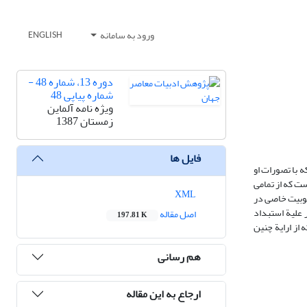
ورود به سامانه
ENGLISH
دوره 13، شماره 48 -
شماره پیاپی 48
ویژه نامه آلماین
زمستان 1387
فایل ها
 با تصورات او
ت که از تمامی
XML
بوبیت خاصی در
 علیة استبداد
اصل مقاله
197.81 K
از ارایة چنین
هم رسانی
ارجاع به این مقاله