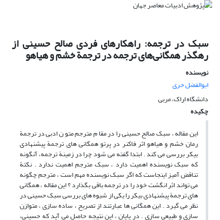
سبک در ترجمه: راهکارهای فردی صالح حسینی از
رهگذر همگانی‌های ترجمه در ترجمة خشم و هیاهو
نویسنده
ابوالفضل حری
دانشگاه اراک، مربی
چکیده
این مقاله ، سبک صالح حسینی را در مقا م مترجم متو ن ادبی در ترجمة
رمان خشم و هیاهو اثر فاکنر در پرتو همگانی ‌های ترجمة پیشنهادی
بیکر بررسی می‌ کند . ابتدا گفته می ‌شود چرا در زمینة ترجمه، آنگونه
که سبک نویسنده اهمیت دارد ، سبک مترجم اهمیت ندارد . نکتة
تناقض ‌آمیز اینجاست که اگر سبک نویسنده مهم است ، مترجم چگونه
می‌ تواند اثر انگشت خود را در ترجمه باقی بگذارد ؟ این مقاله ، همگانی
‌های ترجمة پیشنهادی بیکر را یکی از شیوه‌ های بررسی سبک حسینی در
نظر می ‌گیرد . این همگانی‌ ها عبارتند از تصریح ، ساده‌ سازی ، متوازن
‌سازی و طبیعی‌ سازی . در پایان ، این نتیجه حاصل می ‌آید که حسینی،