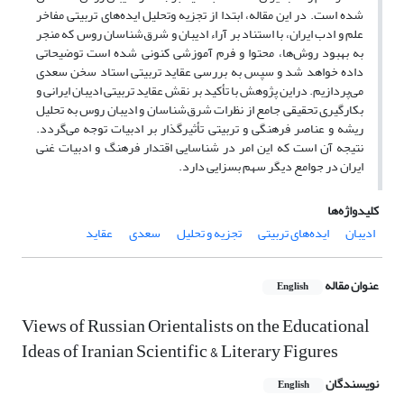
شده است. در این مقاله، ابتدا از تجزیه وتحلیل ایده‌های تربیتی مفاخر
علم و ادب ایران، با استناد بر آراء ادیبان و شرق‌شناسان روس که منجر
به بهبود روش‌ها، محتوا و فرم آموزشی کنونی شده است توضیحاتی
داده خواهد شد و سپس به بررسی عقاید تربیتی استاد سخن سعدی
می‌پردازیم. دراین پژوهش با تأکید بر نقش عقاید تربیتی ادیبان ایرانی و
بکارگیری تحقیقی جامع از نظرات شرق‌شناسان و ادیبان روس به تحلیل
ریشه و عناصر فرهنگی و تربیتی تأثیرگذار بر ادبیات توجه می‌گردد.
نتیجه آن است که این امر در شناسایی اقتدار فرهنگ و ادبیات غنی
ایران در جوامع دیگر سهم بسزایی دارد.
کلیدواژه‌ها
ادیبان
ایده‌های تربیتی
تجزیه و تحلیل
سعدی
عقاید
عنوان مقاله
English
Views of Russian Orientalists on the Educational
Ideas of Iranian Scientific & Literary Figures
نویسندگان
English