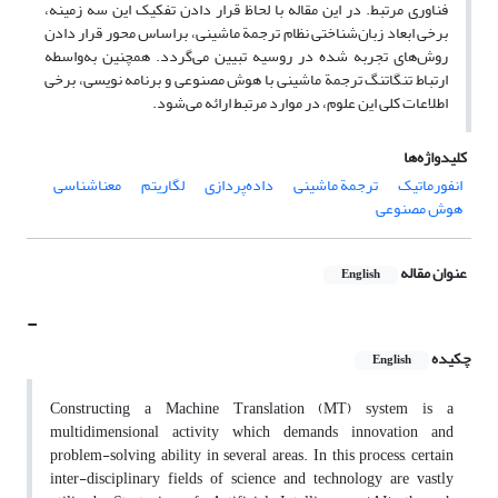
فناوری مرتبط. در این مقاله با لحاظ قرار دادن تفکیک این سه زمینه،
برخی ابعاد زبان‌شناختی نظام ترجمة ماشینی، براساس محور قرار دادن
روش‌های تجربه شده در روسیه تبیین می‌گردد. همچنین به‌واسطه
ارتباط تنگاتنگ ترجمة ماشینی با هوش مصنوعی و برنامه نویسی، برخی
اطلاعات کلی این علوم، در موارد مرتبط ارائه می‌شود.
کلیدواژه‌ها
انفورماتیک
ترجمة ماشینی
داده‌پردازی
لگاریتم
معناشناسی
هوش مصنوعی
عنوان مقاله
English
-
چکیده
English
Constructing a Machine Translation (MT) system is a
multidimensional activity which demands innovation and
problem-solving ability in several areas. In this process, certain
inter-disciplinary fields of science and technology are vastly