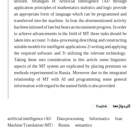
utilized. Strategies of Artificial Intelligence (AI), through
application principles of mathematics, statistics and logic provide
an appropriate form of language which can be programmed and
transferred into the machine. In Iran, the aforementioned activity
has been initiated of late but bears an inconsistent progress. In order
to achieve advancements in the field of MT, three tasks should be
taken into account: 1) data-processing, describing and constructing
suitable models for intelligent applications, 2) writing and applying
the required software, and 3) utilizing the relevant technology.
Taking these into consideration, in this article, some linguistic
aspects of the MT system are explicated by placing premium on
methods experimented in Russia. Moreover, due to the integrated
relationship of MT with AI and programming, some general
information, with regard to the named fields, is also provided.
کلیدواژه‌ها
English
artificial intelligence (AI)
Data processing
Informatics
Iran
Machine Translation (MT)
Russia
semantics