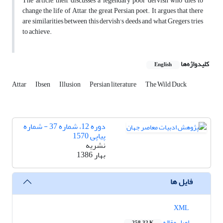
The article, then, discusses a legendary poor dervish who dies to
change the life of Attar, the great Persian poet. It argues that there
are similarities between this dervish's deeds and what Gregers tries
to achieve.
کلیدواژه‌ها
English
Attar
Ibsen
Illusion
Persian literature
The Wild Duck
دوره 12، شماره 37 - شماره
پیاپی 1570
نشریه
بهار 1386
فایل ها
XML
اصل مقاله