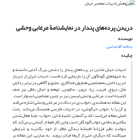
دریدن پرده‌های پندار در نمایشنامة مرغابی وحشی
نویسنده
یدالله آقاعباسی
چکیده
ادبیات جهان ماندن در پرده‌های پندار را دشمن بزرگ آدمی دانسته و
به شیوه‌های گوناگون آن را بازنمایی کرده‌است. ادبیات ایران از دیرباز
جز پرداختن به‌مضامینی همچون فداکاری، عشق و آگاهی در برابر رذایلی
مثل دروغ، فریب، ریا، تزویر، سالوس، توهم و خیال باطل نیز صف
کشیده است. مرغابی وحشی ایبسن نیز بر چنین مضامینی استوار است.
این مقاله به همانندی «خواب»ی دردناک در مرغابی وحشی اشاره می‌کند
و آن را با «خواب خرگوشی» در ادبیات فارسی همسنگ می‌داند. بحث
اصلی مقاله این‌است که برآشفتن ناشیانة این «خواب» مایة فعال‌شدن
مکانیزم دفاعی خواب‌آلودگان است و این کار فقط از کسانی برمی‌آید که
بتوانند نظیر فرزانة افسانة زندگی عطار، از خود بگذرند و شرایطی
مهیا‌کنند که دیگران حتی از آن‌ها فراتر بروند. به عبارتی، این مقاله بر