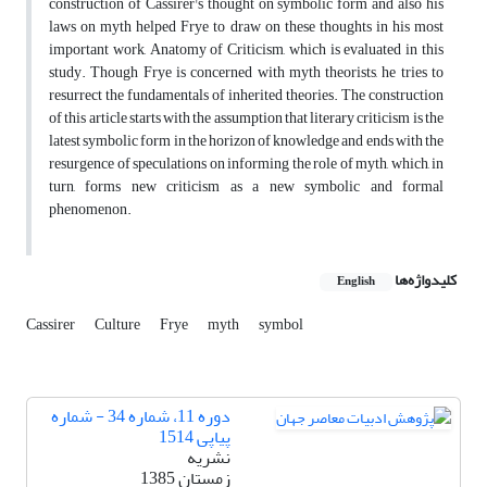
construction of Cassirer's thought on symbolic form and also his
laws on myth helped Frye to draw on these thoughts in his most
important work, Anatomy of Criticism, which is evaluated in this
study. Though Frye is concerned with myth theorists, he tries to
resurrect the fundamentals of inherited theories. The construction
of this article starts with the assumption that literary criticism is the
latest symbolic form in the horizon of knowledge and ends with the
resurgence of speculations on informing the role of myth, which, in
turn, forms new criticism as a new symbolic and formal
phenomenon.
کلیدواژه‌ها
English
Cassirer
Culture
Frye
myth
symbol
دوره 11، شماره 34 - شماره
پیاپی 1514
نشریه
زمستان 1385