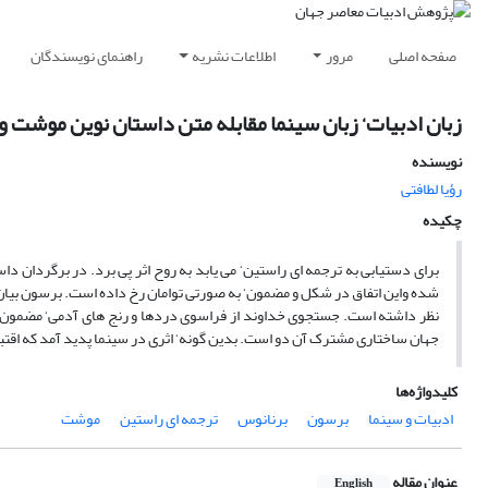
صفحه اصلی
مرور
اطلاعات نشریه
راهنمای نویسندگان
زبان ادبیات‘ زبان سینما مقابله متن داستان نوین موشت 
نویسنده
رؤیا لطافتی
چکیده
برای دستیابی به ترجمه ای راستین‘ می یابد به روح اثر پی برد. در برگردان دا
شده واین اتفاق در شکل و مضمون‘ به صورتی توامان رخ داده است. برسون بیان ها
نظر داشته است. جستجوی خداوند از فراسوی دردها و رنج های آدمی‘ مضمون 
جهان ساختاری مشترک آن دو است. بدین گونه‘ اثری در سینما پدید آمد که اق
کلیدواژه‌ها
ادبیات و سینما
برسون
برنانوس
ترجمه ای راستین
موشت
عنوان مقاله
English