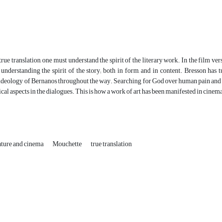
true translation, one must understand the spirit of the literary work. In the film 
 understanding the spirit of the story; both in form, and in content. Bresson has 
ideology of Bernanos throughout the way. Searching for God over human pain and su
cal aspects in the dialogues. This is how a work of art has been manifested in cinema;
ature and cinema
Mouchette
true translation