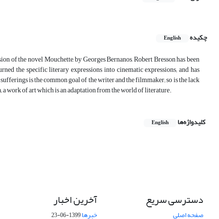
چکیده
English
version of the novel Mouchette, by Georges Bernanos, Robert Bresson has been
turned the specific literary expressions into cinematic expressions; and has
fferings is the common goal of the writer and the filmmaker; so is the lack
 a work of art which is an adaptation from the world of literature.
کلیدواژه‌ها
English
دسترسی سریع
آخرین اخبار
صفحه اصلی
خبرها
1399-06-23