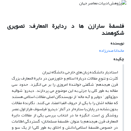
فلسفة سارازن ها د ردایرة المعارف: تصویری
شکوهمند
نویسنده
ماندانا صدرزاده
چکیده
استادیار دانشکده زبان های خارجی دانشگاه تهران
کثرت و تنوع مقالات دربارة اسلام و خاورزمین در دایرة المعارف بزرگ
قرن هیجدهم‘ شگفتی خوانندة امروزی را بر می انگیزد. حدود سی
مقاله به طور کلی یا جزئی به این موضوع می پردازند. دیدرو‘ شوالیه
دوژوکور ‘ دولیر و آبه ماله‘ از نویسندگان اصلی مقالات اسلامی هستند
که مقاله اشان را با یکی از حروف الفبا امضاء می کنند. نگارندة مقالات
بدون نشانه در پایان یا ستاره ار در آغاز‘ دیدرو‘ فیلسوف طراز اول عصر
روشنگر ی است. انگیزه ما در انتخاب بررسی یکی از مقالات دایرة
المعارف قرن هیجدهم با عنوان «فلسفة مسلمانان» گستردگی اطلاعات
در خصوص فلسفة اسلامی(دانش و اخلاق به طور کلی) از یک سو و