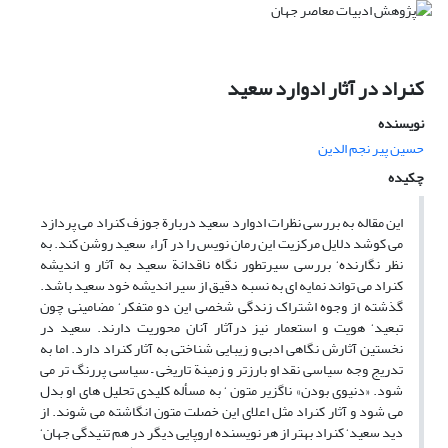
کنراد در آثار ادوارد سعید
نویسنده
حسین پیر نجم الدین
چکیده
این مقاله به بررسی نظرات ادوارد سعید دربارة جوزف کنراد می پردازد
می کوشد دلایل مرکزیت این رمان نویس را در آراء سعید روشن کند. به
نظر نگارنده‘ بررسی سیرتطور نگاه ناقدانة سعید به آثار و اندیشه
کنراد می تواند نمایه ای به نسبه دقیق از سیر اندیشه خود سعید باشد.
گذشته از وجوه اشتراک زندگی شخصی این دو متفکر‘ مضامینی چون
تبعید‘ هویت و استعمار نیز درآثار آنان محوریت دارند. سعید در
نخستین آثارش نگاهی ادبی و زیبایی شناختی به آثار کنراد دارد. اما به
تدریج وجه سیاسی نقد او بارزتر و زمینة تاریخی – سیاسی پررنگ تر می
شود. «دنیوی بودن» ناگزیر متون ‘ به مسأله کلیدی تحلیل های او بدل
می شود و آثار کنراد مثل اعلای این خصلت متون انگاشته می شوند. از
دید سعید‘ کنراد بهتر از هر نویسنده اروپایی دیگر در هم تنیدگی جهان‘