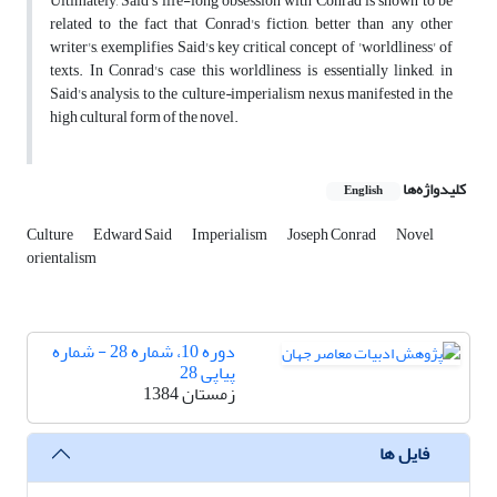
Ultimately, Said's life-long obsession with Conrad is shown to be
related to the fact that Conrad's fiction, better than any other
writer's, exemplifies Said's key critical concept of 'worldliness' of
texts. In Conrad's case this worldliness is essentially linked, in
Said's analysis, to the culture¬imperialism nexus manifested in the
high cultural form of the novel.
کلیدواژه‌ها
English
Culture
Edward Said
Imperialism
Joseph Conrad
Novel
orientalism
دوره 10، شماره 28 - شماره
پیاپی 28
زمستان 1384
فایل ها