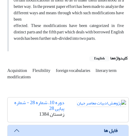
certain modifications in them so as to make them understood in a
better way. In the present paper effort has been made to analyze the
different ways and means through which such modifications have
been
effected. These modifications have been categorized in five
distinct parts and the fifth part which deals with borrowed English
words has been further sub¬divided into two parts.
کلیدواژه‌ها
English
Acquisition
Flexibility
foreign vocabularies
literary term
modifications
دوره 10، شماره 28 - شماره
پیاپی 28
زمستان 1384
فایل ها