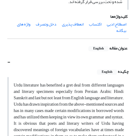
شده و تحت بررسی قرار گرفته اند.
کلیدواژه‌ها
اصطلاح ادبی
اکتساب
انعطاف پذیری
دخل وتصرف
واژه های
بیگانه
عنوان مقاله
English
-
چکیده
English
Urdu literature has benefited a gret deal from different languages
and literary specimens especially from Persian, Arabic, Hindi,
Sanskrit and last but not least from English language and literature.
Urdu has drawn inspiration from the above-mentioned sources and
has in many cases, made certain modifications in borrowed words
and has utilized them keeping in view its own grammar and syntax.
It is obvious that poets and literary writers of Urdu having
discovered meanings of foreign vocabularies, have at times made