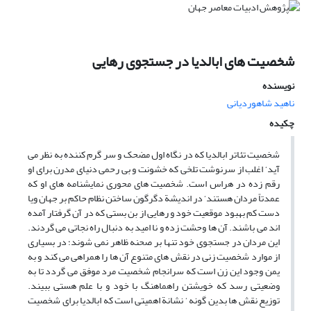
شخصیت های ابالدیا در جستجوی رهایی
نویسنده
ناهید شاهوردیانی
چکیده
شخصیت تئاتر ابالدیا که در نگاه اول مضحک و سر گرم کننده به نظر می
آید‘ اغلب از سرنوشت تلخی که خشونت و بی رحمی دنیای مدرن برای او
رقم زده در هراس است. شخصیت های محوری نمایشنامه های او که
عمدتاً مردان هستند‘ در اندیشة دگرگون ساختن نظام حاکم بر جهان ویا
دست کم بهبود موقعیت خود و رهایی از بن بستی که در آن گرفتار آمده
اند می باشند. آن ها وحشت زده و نا امید به دنبال راه نجاتی می گردند.
این مردان در جستجوی خود تنها بر صحنه ظاهر نمی شوند؛ در بسیاری
از موارد شخصیت زنی در نقش های متنوع آن ها را همراهی می کند و به
یمن وجود این زن است که سرانجام شخصیت مرد موفق می گردد تا به
وضعیتی رسد که خویشتن راهماهنگ با خود و با علم هستی ببیند.
توزیع نقش ها بدین گونه ‘ نشانة اهمیتی است که ابالدیا برای شخصیت