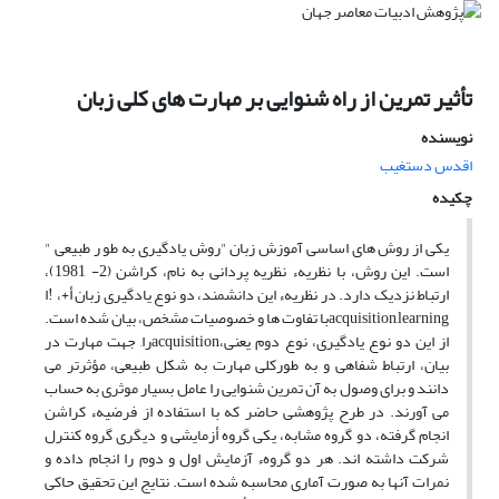
تأثیر تمرین از راه شنوایی بر مهارت های کلی زبان
نویسنده
اقدس دستغیب
چکیده
یکی از روش های اساسی آموزش زبان "روش یادگیری به طو ر طبیعی "
است. این روش، با نظریهء نظریه پردانی به نام، کراشن (2- 1981)،
ارتباط نزدیک دارد. در نظریهء این دانشمند، دو نوع یادگیری زبان أ+، !ا
acquisition,learningبا تفاوت ها و خصوصیات مشخص، بیان شده است.
از این دو نوع یادگیری، نوع دوم یعنی،acquisitionرا, جهت مهارت در
بیان، ارتباط شفاهی و به طورکلی مهارت به شکل طبیعی، مؤثرتر می
دانند و برای وصول به آن تمرین شنوایی را عامل بسیار موثری به حساب
می آورند. در طرح پژوهشی حاضر که با استفاده از فرضیهء کراشن
انجام گرفته، دو گروه مشابه، یکی گروه أزمایشی و دیگری گروه کنترل
شرکت داشته اند. هر دو گروهء آزمایش اول و دوم را انجام داده و
نمرات آنها به صورت آماری محاسبه شده است. نتایج این تحقیق حاکی