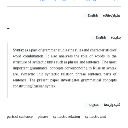
عنوان مقاله
English
-
چکیده
English
Syntax, as a part of grammar, studies the rules and characteristics of
word combination. It also analyzes the role of words in the
structure of syntactic units such as phrase and sentence. The most
important grammatcal concepts corresponding to Russian syntax
are: syntactic unit, syntactic relation, phrase, sentence, parts of
sentence. The present paper investigates grammatical concepts
constituting Russian syntax.
کلیدواژه‌ها
English
parts of sentence
phrase
syntactic relation
syntactic unit