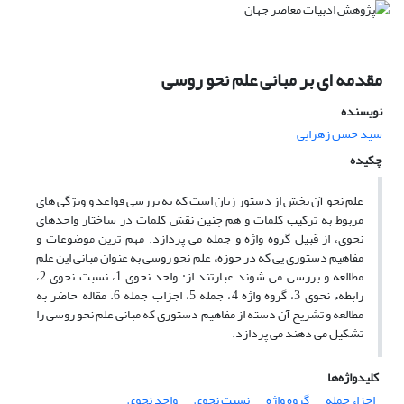
مقدمه ای بر مبانی علم نحو روسی
نویسنده
سید حسن زهرایى
چکیده
علم نحو آن بخش از دستور زبان است که به بررسی قواعد و ویژگی های
مربوط به ترکیب کلمات و هم چنین نقش کلمات در ساختار واحدهای
نحوی، از قبیل گروه واژه و جمله می پردازد. مهم ترین موضوعات و
مفاهیم دستوری یی که در حوزهء علم نحو روسی به عنوان مبانی این علم
مطالعه و بررسی می شوند عبارتند از: واحد نحوی 1، نسبت نحوی 2،
رابطهء نحوی 3، گروه واژه 4، جمله 5، اجزاب جمله 6. مقاله حاضر به
مطالعه و تشریح آن دسته از مفاهیم دستوری که مبانی علم نحو روسی را
تشکیل می دهند می پردازد.
کلیدواژه‌ها
اجزاء جمله
گروه واژه
نسبت نحوی
واحد نحوی