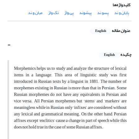
کلیدواژه‌ها
پایان و ند
پسو ند
پیشوند
پی واژ
تک واژ
میان و ند
عنوان مقاله
English
-
چکیده
English
Morphemics helps us to study and analyze the structure of lexical
items in a language. This area of linguistic study was first
introduced in Russian texts by a linguist in 1881. The number of
morphemes existing in Russian is more than that in Persian. Some
Russian morphemes do not have any equivalents in Persian and
vice versa. All Persian morphemes but ‘stems’ and ‘markers’ are
meaningless while in Russian only ‘infixes’ are considered without
any lexical and grammatical meaning. On the other hand, Persian
affixes, except ‘enclitics’ cause a change in part of speech while this
does not hold true in the case of some Russian affixes.