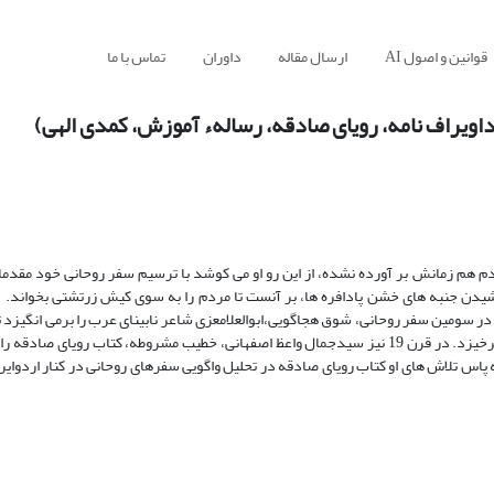
قوانین و اصول AI
ارسال مقاله
داوران
تماس با ما
داویراف نامه، رویای صادقه، رسالهء آموزش، کمدی الهی)
دم هم زمانش بر آورده نشده، از این رو او می کوشد با ترسیم سفر روحانی خود مقدما
یدن جنبه های خشن پادافره ها، بر آنست تا مردم را به سوی کیش زرتشتی بخواند. 
 در سومین سفر روحانی، شوق هجاگویی،ابوالعلامعزی شاعر نابینای عرب را برمی انگیزد ت
روحانی به جهانی دیگرو تصویر شوخ گین پادافره ها به مقابله با باورهای رایج برخیزد. در قرن 19 نیز سیدجمال واعظ اصفهانی، خطیب مشروطه، کتاب
پاس تلاش های او کتاب رویای صادقه در تحلیل واگویی سفرهای روحانی در کنار اردوایر