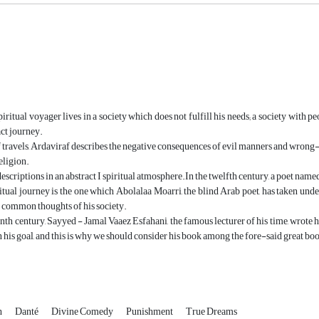
piritual voyager lives in a society which does not fulfill his needs; a society with p
act journey.
f travels, Ardaviraf describes the negative consequences of evil manners and wrong-
eligion.
descriptions in an abstract I spiritual atmosphere.In the twelfth century, a poet name
itual journey is the one which Abolalaa Moarri, the blind Arab poet, has taken under t
e common thoughts of his society.
enth century, Sayyed - Jamal Vaaez Esfahani, the famous lecturer of his time, wrote 
ain his goal, and this is why we should consider his book among the fore-said great bo
h
Danté
Divine Comedy
Punishment
True Dreams