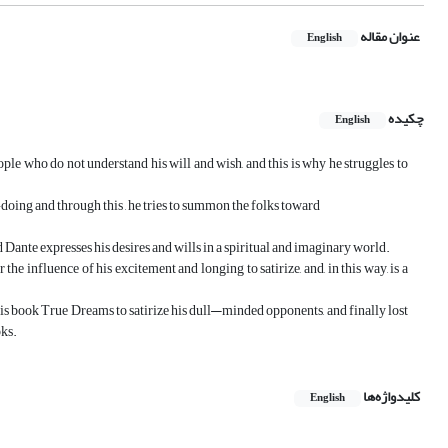
عنوان مقاله
English
چکیده
English
eople who do not understand his will and wish, and this is why he struggles to
doing and through this , he tries to summon the folks toward
d Dante expresses his desires and wills in a spiritual and imaginary world.
he influence of his excitement and longing to satirize, and, in this way, is a
his book True Dreams to satirize his dull—minded opponents, and finally lost
oks.
کلیدواژه‌ها
English