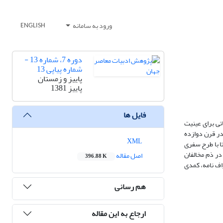
ورود به سامانه
ENGLISH
دوره 7، شماره 13 -
شماره پیاپی 13
پاییز و زمستان
پاییز 1381
فایل ها
تی برای عینیت
در قرن دوازده
XML
ا با طرح سفری
 رویای صادقه را در ذم مخالفان
اصل مقاله
396.88 K
اف نامه، کمدی
هم رسانی
ارجاع به این مقاله