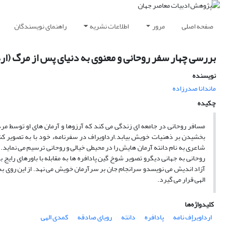
صفحه اصلی
مرور
اطلاعات نشریه
راهنمای نویسندگان
بررسی چهار سفر روحانی و معنوی به دنیای پس از مرگ (ار
نویسنده
ماندانا صدرزاده
چکیده
مسافر روحانی در جامعه ای زندگی می کند که آرزوها و آرمان های او توسط مر
بخشیدن بر ذهنیات خویش بیابد.ارداویراف در سفرنامهء خود با به تصویر کش
شاعری به نام دانته آرمان هایش را در محیطی خیالی و روحانی ترسیم می نماید.
آزاد اندیش می نویسدو سرانجام جان بر سرآرمان خویش می نهد. از این روی به 
الهی قرار می گیرد.
کلیدواژه‌ها
ارداویرإف نامه
پادافره
دانته
رویای صادقه
کمدی الهی