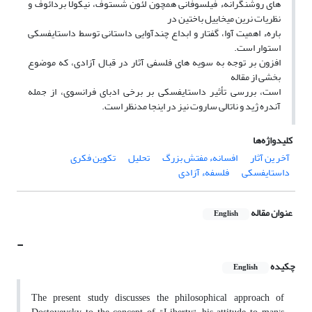
های روشنگرانهء فیلسوفانی همچون لئون شستوف، نیکولا بردائوف و
نظریات نرین میخاییل باختین در
بارهء اهمیت آوا، گفتار و ابداع چندآوایی داستانی توسط داستایفسکی
استوار است.
افزون بر توجه به سویه های فلسفی آثار در قبال آزادی، که موضوع
بخشی از مقاله
است، بررسی تأثیر داستایفسکی بر برخی ادبای فرانسوی، از جمله
آندره ژید و ناتالی ساروت نیز در اینجا مدنظر است.
کلیدواژه‌ها
آخر ین آثار
افسانهء مفتش بزرگ
تحلیل
تکوین فکری
داستایفسکی
فلسفهء آزادی
عنوان مقاله
English
-
چکیده
English
The present study discusses the philosophical approach of