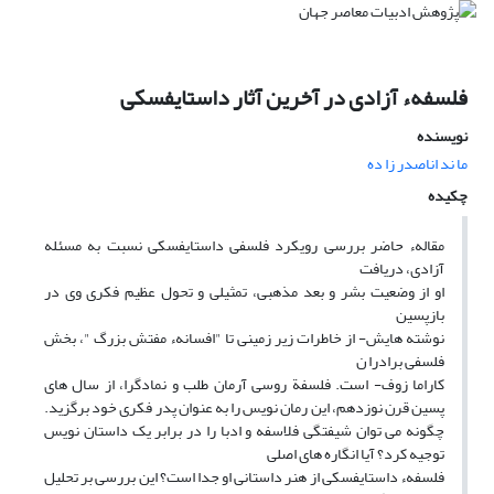
فلسفهء آزادی در آخرین آثار داستایفسکی
نویسنده
ما ند اناصدر زا ده
چکیده
مقالهء حاضر بررسی رویکرد فلسفی داستایفسکی نسبت به مسئله
آزادی، دریافت
او از وضعیت بشر و بعد مذهبی، تمثیلی و تحول عظیم فکری وی در
بازپسین
نوشته هایش- از خاطرات زیر زمینی تا "افسانهء مفتش بزرگ "، بخش
فلسفی برادرا ن
کاراما زوف- است. فلسفة روسی آرمان طلب و نمادگرا، از سال های
پسین قرن نوزدهم، این رمان نویس را به عنوان پدر فکری خود برگزید.
چگونه می توان شیفتگی فلاسفه و ادبا را در برابر یک داستان نویس
توجیه کرد؟ آیا انگاره های اصلی
فلسفهء داستایفسکی از هنر داستانی او جدا است؟ این بررسی بر تحلیل