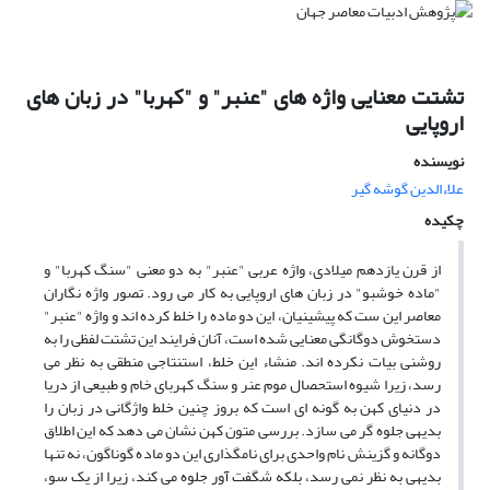
تشتت معنایی واژه های "عنبر" و "کهربا" در زبان های
اروپایی
نویسنده
علاءالدین گوشه گیر
چکیده
از قرن یازدهم میلادی، واژه عربی "عنبر" به دو معنی "سنگ کهربا" و
"ماده خوشبو" در زبان های اروپایی به کار می رود. تصور واژه نگاران
معاصر این ست که پیشینیان، این دو ماده را خلط کرده اند و واژه "عنبر"
دستخوش دوگانگی معنایی شده است، آنان فرایند این تشتت لفظی را به
روشنی بیات نکرده اند. منشاء این خلط، استنتاجی منطقی به نظر می
رسد، زیرا شیوه استحصال موم عنر و سنگ کهربای خام و طبیعی از دریا
در دنیای کهن به گونه ای است که بروز چنین خلط واژگانی در زبان را
بدیهی جلوه گر می سازد. بررسی متون کهن نشان می دهد که این اطلاق
دوگانه و گزینش نام واحدی برای نامگذاری این دو ماده گوناگون، نه تنها
بدیهی به نظر نمی رسد، بلکه شگفت آور جلوه می کند، زیرا از یک سو،