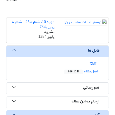
woman
دوره 10، شماره 25 - شماره
پیاپی 734
نشریه
پاییز 1384
فایل ها
XML
اصل مقاله
666.13 K
هم رسانی
ارجاع به این مقاله
آمار