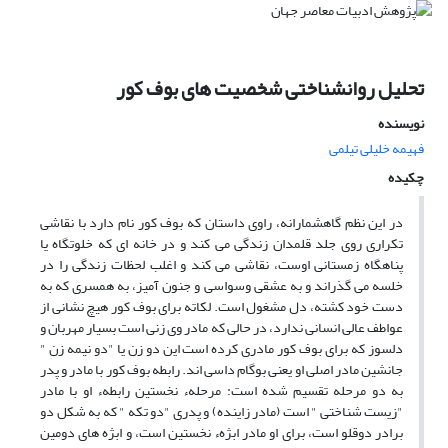
تحلیل روانشناختی شخصیت های بوف کور
نویسنده
فهیمه خلیلى تیلمى
چکیده
در این نظم گاهشمارانه، راوی داستان که بوف کور نام دارد با نقاشی
تکراری روی جلد قلمدان زندگی می کند و در خانه ای که خلوتگاه یا
پناهگاه زمستانی اوست، نقاشی می کند و اغلب لحظات زندگی را در
خلسه می گذراند و به عشقی وسواسی و جنون آمیز، به همسری که به
دست خود کشته، دل مشغول است. لکاته برای بوف کور هیچ نشانی از
عواطف عالی انسانی ندارد، در حالی که مادر وی زنی است بسیار مهربان و
دلسوز که برای بوف کور مادری کرده است این دو زن یا "دو نیمه زن "
جانشین مادر اصلی او یعنی بوگام داسی اند. رابطه بوف کور با مادر و پدر
به دو مرحله تقسیم شده است: مرحلهء نخستین رابطهء او با مادر
"زیست شناختی " است (مادر زاینده) و پدری "دو تکه " که به شکل دو
برادر دوقلو است، برای او مادر ابژهء نخستین است، و ابژه های دومین