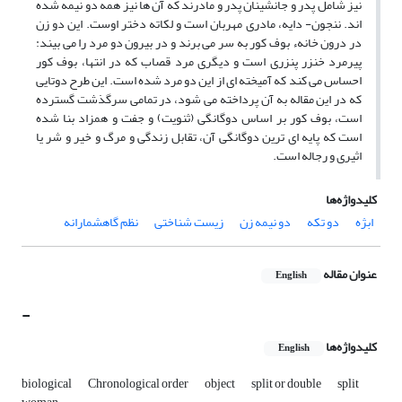
نیز شامل پدر و جانشینان پدر و مادرند که آن ها نیز همه دو نیمه شده
اند. ننجون- دایه، مادری مهربان است و لکاته دختر اوست. این دو زن
در درون خانهء بوف کور به سر می برند و در بیرون دو مرد را می بیند:
پیرمرد خنزر پنزری است و دیگری مرد قصاب که در انتها، بوف کور
احساس می کند که آمیخته ای از این دو مرد شده است. این طرح دوتایی
که در این مقاله به آن پرداخته می شود، در تمامی سرگذشت گسترده
است، بوف کور بر اساس دوگانگی (ثنویت) و جفت و همزاد بنا شده
است که پایه ای ترین دوگانگی آن، تقابل زندگی و مرگ و خیر و شر یا
اثیری و رجاله است.
کلیدواژه‌ها
ابژه
دو تکه
دو نیمه زن
زیست شناختی
نظم گاهشمارانه
عنوان مقاله
English
-
کلیدواژه‌ها
English
biological
Chronological order
object
split or double
split