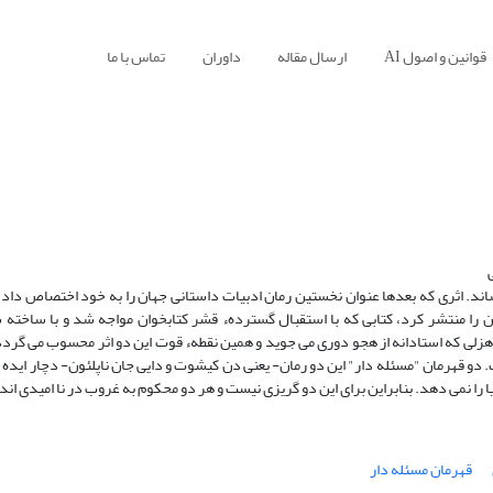
قوانین و اصول AI
ارسال مقاله
داوران
تماس با ما
ن را منتشر کرد، کتابی که با استقبال گستردهء قشر کتابخوان مواجه شد و با ساخت
هزلی که استادانه از هجو دوری می جوید و همین نقطهء قوت این دو اثر محسوب می گردد. 
 دو قهرمان "مسئله دار" این دو رمان- یعنی دن کیشوت و دایی جان ناپلئون- دچار ایده 
ا را نمی دهد. بنابراین برای این دو گریزی نیست و هر دو محکوم به غروب در نا امیدی اند.
قهرمان مسئله دار