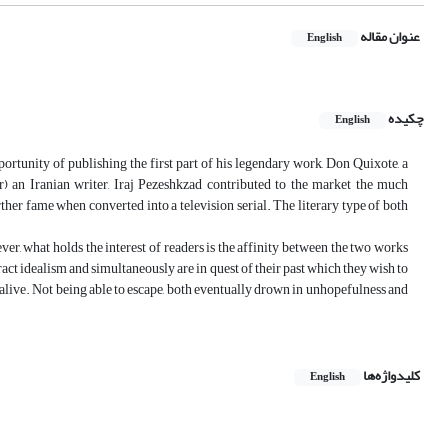
عنوان مقاله
English
چکیده
English
ortunity of publishing the first part of his legendary work, Don Quixote, a
er) an Iranian writer, Iraj Pezeshkzad contributed to the market the much
her fame when converted into a television serial. The literary type of both
er, what holds the interest of readers is the affinity between the two works
ract idealism and simultaneously are in quest of their past which they wish to
t alive. Not being able to escape, both eventually drown in unhopefulness and
کلیدواژه‌ها
English