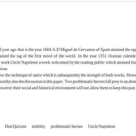
 year ago, that is the year 1604 A.D Miguel de Cervantes of Spain attained the opp
tained the tag of the first novel of the world. In the year 1351 (Iranian calend
 work Uncle Napoleon, a work, welcomed by the reading public, which attained furt
tious
ow the technique of satire which is subsequeuthy the strength of both works. Howev
renthy also the discussion in this paper. Two problematic heroes fall prey to an abst
owever, their social and historical environnent will not allow them to keep this pas
Don Quixote
nobility
problematic heroes
Uncle Napoleon