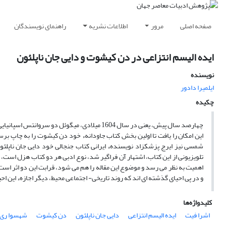
صفحه اصلی
مرور
اطلاعات نشریه
راهنمای نویسندگان
ایده الیسم انتزاعی در دن کیشوت و دایی جان ناپلئون
نویسنده
ایلمیرا دادور
چکیده
چهارصد سال پیش، یعنی در سال 1604 میلادی، میگوئل دو سروانتس اسپانیایی
شمسی نیز ایرج پزشکزاد نویسندهء ایرانی کتاب جنجالی خود دایی جان ناپلئو
تلویزیونی از این کتاب، اشتهار آن فراگیر شد، نوع ادبی هر دو کتاب هزل است، 
اهمیت به نظر می رسد و موضوع این مقاله را هم می شود، قرابت این دو اثر است.
و در پی احیای گذشته ای اند که روند تاریخی- اجتماعی محیط، دیگر اجازهء این احی
کلیدواژه‌ها
اشرا فیت
ایده الیسم انتزاعی
دایی جان ناپلئون
دن کیشوت
شهسوا ری