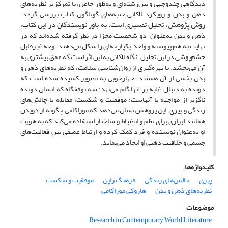
دیدگاهی چندوجهی و بین‌رشته‌ای و به‌طور خاص، با تمرکز بر نظریه‌های
ذهن و بدن و رویکرد لاکانی جنبه‌های گوناگون کتاب بررسی گردد.
روش پژوهش، تحلیل تفسیری است. به باور نویسندگان در این کتاب،
ذهن و بدن به‌عنوان دو شخصیت مجزا در نظر گرفته شده‌اند که در
نهایت به هم پیوسته و واحد یکپارچه‌ای را شکل می‌دهند. وجه غیرقابل
چشم‌پوشی در این تحلیل، نگاه لاکانی به این اثر است که عمق بیشتری به
آن می‌بخشد. با بهره‌گیری از روان‌شناسی سلامت، که نظریه‌های ذهن و
بدن بخشی از آن هستند، چهارچوبی به تصویر کشیده شده است که
دونده به دنبال غلبه بر آنها گام می‌نهد؛ سه توقفگاه که انسان دونده
ناگزیر از مواجهه با آنهاست: موفقیت و شکست، مقابله با چالش‌های
زندگی و پیری. این پژوهش نشان می‌دهد که موراکامی چگونه از دویدن
همانند ابزاری برای نظم و انضباط و ساختار استفاده می‌کند که به هویت
او به‌عنوان نویسنده و فرد کمک کرده و ارتباط عمیقی بین فعالیت‌های
جسمی و خلاقیت ذهنی او ایجاد می‌نماید.
کلیدواژه‌ها
پیری
چالش‌های زندگی
فرهنگ ژاپن
موفقیت و شکست
نظریه‌های ذهن و بدن
هاروکی موراکامی
موضوعات
Research in Contemporary World Literature