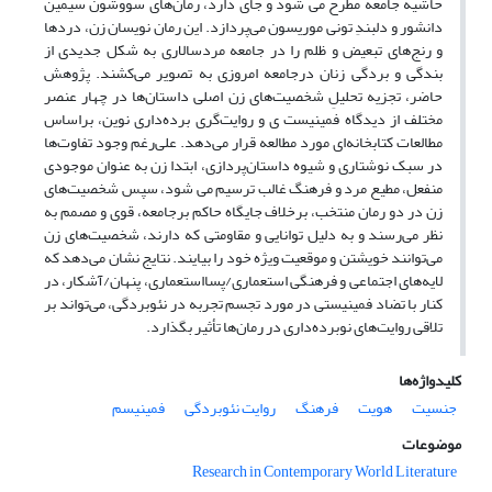
حاشیه جامعه مطرح می شود و جای دارد، رمان‌های سووشون سیمین
دانشور و دلبندِ تونی موریسون می‌پردازد. این رمان نویسان زن، دردها
و رنج‌های تبعیض و ظلم را در جامعه مردسالاری به شکل جدیدی از
بندگی و بردگی زنان درجامعه امروزی به تصویر می‌کشند. پژوهش
حاضر، تجزیه تحلیلِ شخصیت‌های زن اصلی داستان‌ها در چهار عنصر
مختلف از دیدگاه فمینیست ی و روایت‌گری برده‌داری نوین، براساس
مطالعات کتابخانه‌ای مورد مطالعه قرار می‌دهد. علی‌رغم وجود تفاوت‌ها
در سبک نوشتاری و شیوه داستان‌پردازی، ابتدا زن به عنوان موجودی
منفعل، مطیع مرد و فرهنگ غالب ترسیم می شود، سپس شخصیت‌های
زن در دو رمان منتخب، برخلاف جایگاه حاکم برجامعه، قوی و مصمم به
نظر می‌رسند و به دلیل توانایی و مقاومتی که دارند، شخصیت‌های زن
می‌توانند خویشتن و موقعیت ویژه خود را بیایند. نتایج نشان می‌دهد که
لایه‌های اجتماعی و فرهنگی استعماری/پسااستعماری، پنهان/آشکار، در
کنار با تضاد فمینیستی در مورد تجسم تجربه در نئوبردگی، می‌تواند بر
تلاقی روایت‌های نوبرده‌داری در رمان‌ها تأثیر بگذارد.
کلیدواژه‌ها
جنسیت
هویت
فرهنگ
روایت نئوبردگی
فمینیسم
موضوعات
Research in Contemporary World Literature