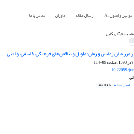
قوانین و اصول AI
ارسال مقاله
داوران
تماس با ما
مانتیسم آمریکایی
در مرز میان رمانس و رمان: ملویل و تناقض‌‌های فرهنگی، فلسفی، و ادبی
89-114
10.22059/jo
انی
اصل مقاله
342.03 K