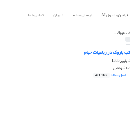
قوانین و اصول AI
ارسال مقاله
داوران
تماس با ما
غتنام وقت
تب باروک در رباعیات خیام
ضا شوهانی
اصل مقاله
471.16 K