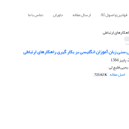
قوانین و اصول AI
ارسال مقاله
داوران
تماس با ما
اهکارهای ارتباطی
 سنی زبان آموزان انگلیسی بر بکار گیری راهکارهای ارتباطی
یحیی قلیچ لی
اصل مقاله
723.62 K