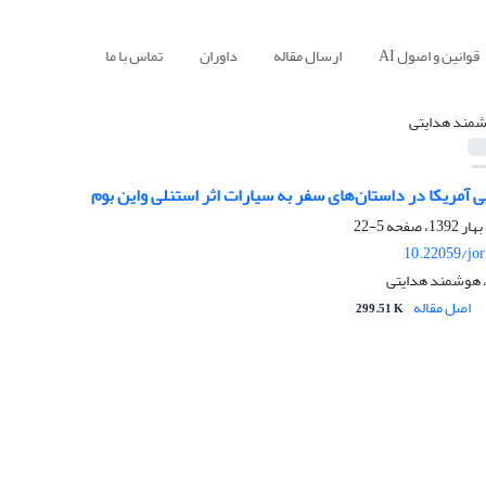
قوانین و اصول AI
ارسال مقاله
داوران
تماس با ما
مند هدایتی
 آمریکا در داستان‌های سفر به ‌سیارات اثر استنلی واین بوم
5-22
10.22059/jo
 هوشمند هدایتی
اصل مقاله
299.51 K