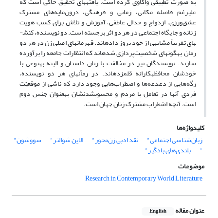
به صورت تطبیقی واکاوی کرده است. یافته­های تحقیق حاکی است که
علی­رغم فاصله مکانی، زمانی و فرهنگی، درون‌مایه‌های مشترک
عشق‌ورزی، ازدواج و جدال عاطفی، آموزش و تلاش برای کسب هویت
زنانه و جایگاه اجتماعی در هر دو اثر برجسته است. دو نویسنده، کنش­
های تقریباً مشابهی از خود بروز داده­اند. قهرمان­های اصلی زن در هر دو
رمان به­گونه­ای شخصیت‌پردازی شده­اند که انتظارات جامعه را برآورده
سازند. نویسندگان نیز در مخالفت با زنان داستان و البته به­نوعی با
خودشان محافظه­کارانه قلم­زده­اند. در رمآنهای هر دو نویسنده،
رگه‌هایی از دغدغه‌ها و اضطراب‌هایی وجود دارد که ناشی از موقعیّت
فردی آنها در تعامل با مردم و محسوب­شدنشان به­عنوان جنس دوم
است. آنچه اضطراب مشترک زنان جهان است.
کلیدواژه‌ها
زبان‌شناسی اجتماعی"
نقد ادبی زن‌محور"
الاین شوالتر"
سووشون"
"
بلندی‌های بادگیر"
موضوعات
Research in Contemporary World Literature
عنوان مقاله
English