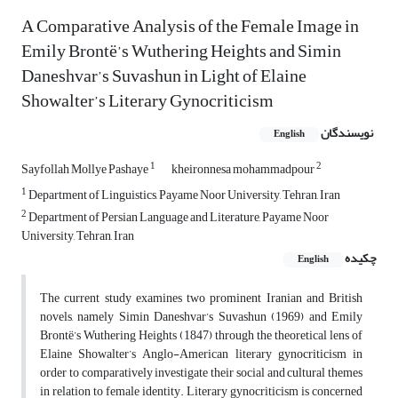
A Comparative Analysis of the Female Image in
Emily Brontë’s Wuthering Heights and Simin
Daneshvar’s Suvashun in Light of Elaine
Showalter’s Literary Gynocriticism
نویسندگان
English
1
2
Sayfollah Mollye Pashaye
kheironnesa mohammadpour
1
Department of Linguistics, Payame Noor University, Tehran, Iran
2
Department of Persian Language and Literature, Payame Noor
University, Tehran, Iran
چکیده
English
The current study examines two prominent Iranian and British
novels, namely Simin Daneshvar’s Suvashun (1969) and Emily
Brontë’s Wuthering Heights (1847) through the theoretical lens of
Elaine Showalter’s Anglo-American literary gynocriticism in
order to comparatively investigate their social and cultural themes
in relation to female identity. Literary gynocriticism is concerned