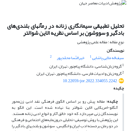
تحلیل تطبیقی سیمانگاری زنانه در رمآنهای بلندی‌های
بادگیر و سووشون بر اساس نظریه الاین شوالتر
نوع مقاله : مقاله علمی پژوهشی
نویسندگان
2
1
سیف‌اله ملایی پاشایی
خیرالنّسا محمّدپور
1
گروه زبان‌شناسی، دانشگاه پیام‌نور، تهران، ایران
2
گروه زبان و ادبیات فارسی، دانشگاه پیام‌نور، تهران، ایران
10.22059/jor.2022.334055.2242
چکیده
چکیده
: مقاله پیش رو بر اساس الگوی فرهنگی نقد ادبی زن‌محور
آنگلو-امریکایی الاین شوالتر بنا نهاده‌ شده ‌است. این الگو به
نویسندگان زنی می­پردازد که خود خالق آثار و انواع ادبی زنانه هستند.
این پژوهش با روش توصیفی-تحلیلی درون‌مایه‌های اجتماعی و فرهنگی
در دو رمان برجسته ادب ایران و انگلیس، سوشون و بلندی­های بادگیر را