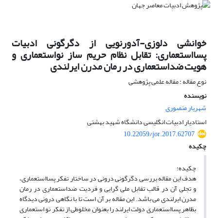
خوانشی دلوزی-آدورنویی از دگرگونی ادبیات
پسااستعماری: تقابل نظام حریم ساز نواستعماری و
هویت ضداستعماری در رمان مدرن ایرلندی
نوع مقاله : مقاله علمی پژوهشی
نویسنده
شهریار منصوری
استادیار ادبیات انگلیسی دانشگاه شهید بهشتی
10.22059/jor.2017.62707
چکیده
چکیده:
هدف این مقاله بررسی دگرگونی درونی در ساختار تفکر پسااستعماری،
و تجلی آن در قالب تقابل ملی گرایی و فردیت ضداستعماری در رمان
مدرن ایرلندی می باشد. این مقاله بر آن است تا با نگاهی درونی دیدگاه
بظاهر پسااستعماری دولت ایرلند را بعنوان مخلوطی از تفکر نو استعماری