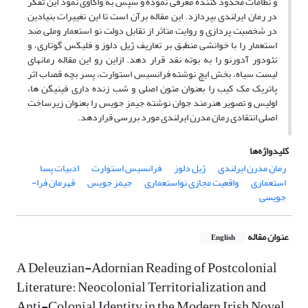
و نظامات محدود کننده معرفی نموده و سپس به واکاوی نمود این تفکر
در رمان ایرلندی بپردازد. این مقاله برآن است تا این تغییرات بنیادین
در شخصیت پردازی و روایت متاثر از تقابل دولت نو استعمار وملی ضد
استعمار را با خوانشی منطبق بر تعاریف ژیل دلوز و فلیکس گوتاری، و
تئودور آدورنو را به بوته نقد قرار دهد. ازاین رو این مقاله رمانهای
لیست سیاه، بخش ایچ نوشته فرانسیس استوارت، پسر بچه قصاب اثر
پاتریک مک کیب را بعنوان متون اصلی و شب زنده داری فینیگن ها،
اولیس و تصویر هنرمند جوان نوشته جیمز جویس را بعنوان زیرساخت
اصلی انتقادی رمان مدرن ایرلندی مورد بررسی قراردهد.
کلیدواژه‌ها
رمان مدرن ایرلندی
ژیل دلوز
فرانسیس استوارت
ادبیات پسا
استعماری
واقعیت مجازی نواستعماری
جیمز جویس
قهرمان فرا-
جویسی
عنوان مقاله
English
A Deleuzian-Adornian Reading of Postcolonial
Literature: Neocolonial Territorialization and
Anti-Colonial Identity in the Modern Irish Novel