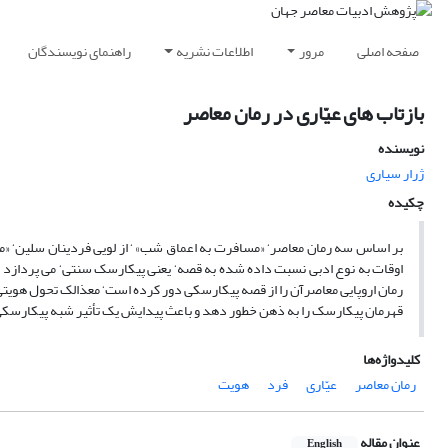
صفحه اصلی
مرور
اطلاعات نشریه
راهنمای نویسندگان
بازتاب های عیّاری در رمان معاصر
نویسنده
ژرار سیاری
چکیده
بر اساس سه رمان معاصر‘ «مسافرت به اعماق شب» ‘ از لویی فردینان سلین‘ «مرد ن
اوقات به نوع ادبی نسبت داده شده به قصه‘ یعنی پیکارسک سنتی‘ می پردازد 
رمان اروپایی معاصرآن را از قصه پیکارسکی دور کرده است‘ معذالک تحول هویت
قهرمان پیکارسک را به ذهن خطور دهد و باعث پیدایش یک تأثیر شبه پیکارسک
کلیدواژه‌ها
رمان معاصر
عیّاری
فرد
هویت
عنوان مقاله
English