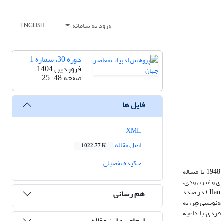
ورود به سامانه
ENGLISH
دوره 30، شماره 1
فروردین 1404
صفحه
25-48
فایل ها
XML
اصل مقاله
1022.77 K
چکیده تفصیلی
سیطره صهیونیستی بر فرهنگ و اندیشه غرب پس از جنگ جهانی دوم بیش از پیش در ادبیات معاصر نمایان می‌شود. هم‌زمانی و پیوند تشکیل اسرائیل به سال 1948 با مساله
ی و غیریهودی،
بویژه در آمریکا و انگلیس، می‌شود که البته تصادفی نیست. پژوهش حاضر با تکیه بر آرای ناقدان و نظریه پردازانی چون ادوارد سعید (Edward Said) و ایلان پاپه (Ilan Papé ) در صدد
هم رسانی
 نمایشنامه‌نویسی هِر، به
فردی با داعیه
ارجاع به این مقاله