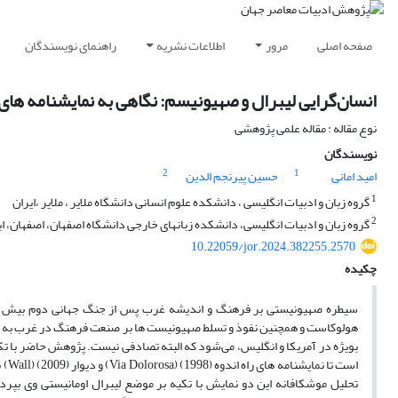
صفحه اصلی
مرور
اطلاعات نشریه
راهنمای نویسندگان
انسان‌گرایی لیبرال و صهیونیسم: نگاهی به نمایشنامه های را
نوع مقاله : مقاله علمی پژوهشی
نویسندگان
2
1
امید امانی
حسین پیرنجم الدین
1
گروه زبان و ادبیات انگلیسی ، دانشکده علوم انسانی دانشگاه ملایر ، ملایر ،ایران
2
گروه زبان و ادبیات انگلیسی، دانشکده زبانهای خارجی دانشگاه اصفهان، اصفهان، ای
10.22059/jor.2024.382255.2570
چکیده
هولوکاست و همچنین نفوذ و تسلط صهیونیست ها بر صنعت فرهنگ در غرب به تبع 
است
تحلیل موشکافانه این دو نمایش با تکیه بر موضع لیبرال اومانیستی وی بپرد