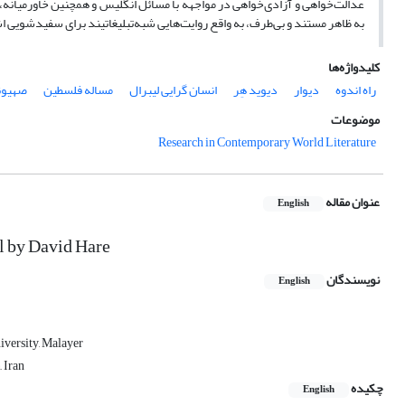
عدالت‌خواهی و آزادی‌خواهی در مواجهه با مسائل انگلیس و همچنین خاورمیانه، 
به ظاهر مستند و بی‌طرف، به واقع روایت‌هایی شبه‌تبلیغاتیند برای سفیدشویی 
کلیدواژه‌ها
راه اندوه
دیوار
دیوید هِر
انسان گرایی لیبرال
مساله‌ فلسطین
صهیون
موضوعات
Research in Contemporary World Literature
عنوان مقاله
English
l by David Hare
نویسندگان
English
iversity, Malayer
 Iran
چکیده
English