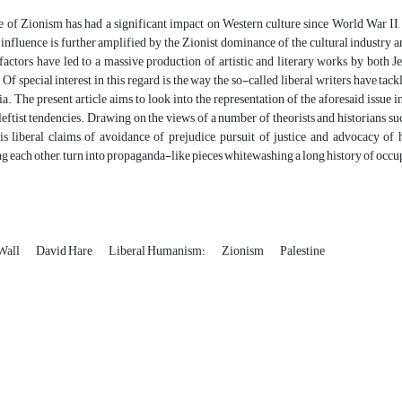
 of Zionism has had a significant impact on Western culture since World War II, 
 influence is further amplified by the Zionist dominance of the cultural industry an
actors have led to a massive production of artistic and literary works by both J
 Of special interest in this regard is the way the so-called liberal writers have tack
. The present article aims to look into the representation of the aforesaid issue 
leftist tendencies. Drawing on the views of a number of theorists and historians s
his liberal claims of avoidance of prejudice, pursuit of justice and advocacy o
 each other, turn into propaganda-like pieces whitewashing a long history of occupa
Palestine
Zionism
Liberal Humanism؛
David Hare
Wall