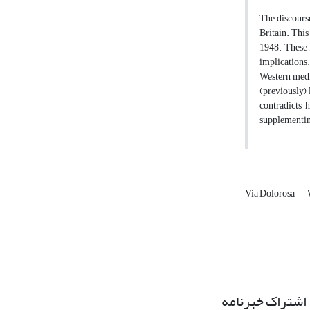
The discourse
Britain. This
1948. These f
implications.
Western media
(previously) 
contradicts 
supplementing
Via Dolorosa
اشتراک خبرنامه