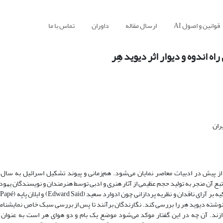
قوانین و اصول AI
ارسال مقاله
داوران
تماس با ما
ه اندوه و دیوار اثر دیوید هِر
ران
آن منجر به تولید حجم عظیمی از آثار هنری و ادبی توسط هنرمندان و نویسندگان یهود
 تا نمایشنامه های راه اندوه (1998) (Via Dolorosa) و دیوار (2009) (Wall) نوشته‌ دیوید هِر را بررسی کند. نگارندگان برآنند تا پس از بررسی سبک خاص
ازند. آن چه در این گفتار موکد می‌شود موضع یک بام و دو هوای هِر است به عنوان 