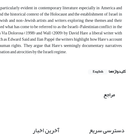
particularly evident in contemporary literature, especially in America and
d the historical context of the Holocaust and the establishment of Israel in
ewish and non-Jewish artists and writers, exploring these themes and their
led what has come to be referred to as the Israeli-Palestinian conflict in the
in Via Dolorosa (1998) and Wall (2009) by David Hare, a liberal writer with
uch as Edward Said and Ilan Pappé, the writers highlight how Hare’s account
f human rights. They argue that Hare’s seemingly documentary narratives,
tion and atrocities by the Israeli regime.
کلیدواژه‌ها
English
مراجع
دسترسی سریع
آخرین اخبار