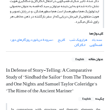
ذکر شده، تأثیر شگرف قصه‏گویی در انتقال انگارگان و شکل‏گیری هویت
نشان داده شده و به این نتیجه می‏توان رسید که قصه به عنوان محصولی
ایدئولوژیک هم اسطوره­ساز است هم اسطوره‏شکن، و در پایان تصویر و
هویت متفاوتی از قهرمان دریایی که از سفر بازگشته در ذهن مخاطب هر
راوی شکل می­گیرد.
کلیدواژه‌ها
سند باد
هزارویک شب
کلریج
«سرودة دریانورد روزگارهای دور»
قصه‌گویی
انگارگان
عنوان مقاله
English
In Defense of Story-Telling: A Comparative
Study of “Sindbad the Sailor” from The Thousand
and One Nights, and Samuel Taylor Coleridge’s
“The Rime of the Ancient Mariner”
چکیده
English
In comparison with structure and thematic elements, the