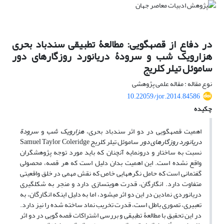
در دفاع از قصه‏گویی: مطالعۀ تطبیقی سندباد بحری
هزارویک شب و سرودۀ دریانورد روزگارهای دور
ساموئل تیلر کلریج
نوع مقاله : مقاله علمی پژوهشی
10.22059/jor.2014.84586
چکیده
اهمیت قصه‏گویی در دو اثر سندباد بحری،
هزارویک شب
و
سرودة
دریانورد روزگارهای دور
ساموئل تیلر کلریج Samuel Taylor Coleridge
نسبت به ساختار و درونمایه آنچنان که باید مورد توجه پژوهشگران
واقع نشده است. این اهمیت بدان دلیل است که هر قصه، محصولی
گفتمانی است که حامل نگره‏هایی خاص که نقش مهمی در خلق واقعیتی
متفاوت دارد. انگارگان، قدرت هویت‏سازی دارد و منجر به شکل­گیری
دریانوردی نمادین در این دو اثر می‏شود، اما به دلیل اینکه انگارگان، به
تعبیری، تصوری باطل است، قدرت تخریب نماد ساخته شده را نیز دارد.
در این تحقیق با مطالعۀ تطبیقی و بررسی اشتراکات قصه گویی در دو اثر