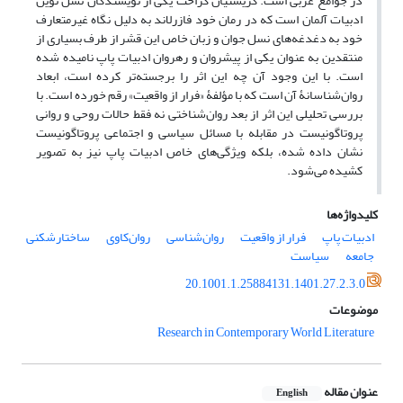
در جوامع غربی است. کریستیان کراخت یکی از نویسندگان نسل نوین
ادبیات آلمان است که در رمان خود فازرلاند به دلیل نگاه غیرمتعارف
خود به دغدغه‌های نسل جوان و زبان خاص این قشر از طرف بسیاری از
منتقدین به عنوان یکی از پیشروان و رهروان ادبیات پاپ نامیده شده
است. با این وجود آن چه این اثر را برجسته‌تر کرده است، ابعاد
روان‌شناسانۀ آن است که با مؤلفۀ «فرار از واقعیت» رقم خورده است. با
بررسی تحلیلی این اثر از بعد روان‌شناختی نه فقط حالات روحی و روانی
پروتاگونیست در مقابله با مسائل سیاسی و اجتماعی پروتاگونیست
نشان داده شده، بلکه ویژگی‌های خاص ادبیات پاپ نیز به تصویر
کشیده می‌شود.
کلیدواژه‌ها
ادبیات پاپ
فرار از واقعیت
روان‌شناسی
روان‌کاوی
ساختارشکنی
جامعه
سیاست
20.1001.1.25884131.1401.27.2.3.0
موضوعات
Research in Contemporary World Literature
عنوان مقاله
English