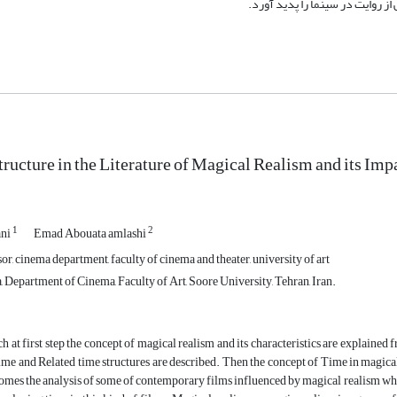
ز روایت در سینما را پدید آورد.
ructure in the Literature of Magical Realism and its Im
1
2
ani
Emad Abouata amlashi
sor, cinema department, faculty of cinema and theater, university of art
Department of Cinema, Faculty of Art, Soore University, Tehran, Iran.
rch at first step the concept of magical realism and its characteristics are explaine
ime and Related time structures are described. Then the concept of Time in magical r
 comes the analysis of some of contemporary films influenced by magical realism whi