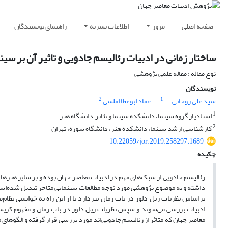
صفحه اصلی
مرور
اطلاعات نشریه
راهنمای نویسندگان
ساختار زمانی در ادبیات رئالیسم جادویی و تاثیر آن بر سین
نوع مقاله : مقاله علمی پژوهشی
نویسندگان
2
1
سید علی روحانی
عماد ابوعطا املشی
1
استادیار گروه سینما، دانشکده سینما و تئاتر،دانشگاه هنر
2
کارشناسی ارشد سینما، دانشکده هنر، دانشگاه سوره، تهران
10.22059/jor.2019.258297.1689
چکیده
رئالیسم جادویی از سبک‌های مهم در ادبیات معاصر جهان بوده و بر سایر هنرها ب
داشته و به موضوع پژوهشی مورد توجه مطالعات سینمایی متاخر تبدیل شده‌است
براساس نظریات ژیل دلوز در باب زمان بپردازد تا از این راه به خوانشی نظام‌
ادبیات بررسی می‌شوند و سپس نظریات ژیل دلوز در باب زمان و مفهوم کریستال
معاصر جهان که متاثر از رئالیسم جادویی‌اند مورد بررسی قرار گرفته و الگوهای