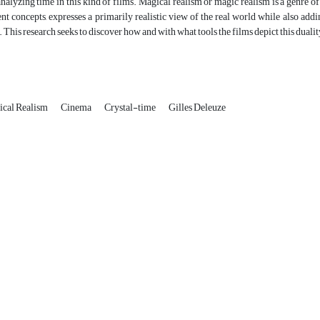
nalyzing time in this kind of films. Magical realism or magic realism is a genre of 
ent concepts, expresses a primarily realistic view of the real world while also ad
. This research seeks to discover how and with what tools the films depict this dualit
ical Realism
Cinema
Crystal-time
Gilles Deleuze