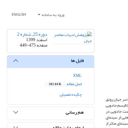
ورود به سامانه
ENGLISH
دوره 25، شماره 2
اسفند 1399
صفحه
449-475
فایل ها
XML
اصل مقاله
501.04 K
چکیده تفصیلی
راسر جهان رونق
ئالیسم جادویی
یست جادویی در
هم رسانی
ایی از سینمای
نمای متاثر از
ارجاع به این مقاله