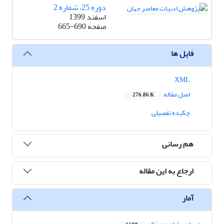
دوره 25، شماره 2
اسفند 1399
صفحه
665-690
فایل ها
XML
اصل مقاله
276.86 K
چکیده تفصیلی
هم رسانی
ارجاع به این مقاله
آمار