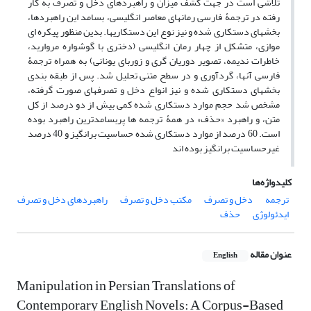
تلاشی است در جهت کشف میزان و راهبردهای دخل و تصرف به کار
رفته در ترجمۀ فارسی رمانهای معاصر انگلیسی، بسامد این راهبردها،
بخشهای دستکاری شده و نیز نوع این دستکاریها. بدین منظور پیکره ای
موازی، متشکل از چهار رمان انگلیسی (دختری با گوشواره مروارید،
خاطرات ندیمه، تصویر دوریان گری و زوربای یونانی) به همراه ترجمۀ
فارسی آنها، گردآوری و در سطح متنی تحلیل شد. پس از طبقه بندی
بخشهای دستکاری شده و نیز انواع دخل و تصرفهای صورت گرفته،
مشخص شد حجم موارد دستکاری شده کمی بیش از دو درصد از کل
متن، و راهبرد «حذف» در همۀ ترجمه ها پربسامدترین راهبرد بوده
است. 60 درصد از موارد دستکاری شده حساسیت برانگیز و 40 درصد
غیرحساسیت برانگیز بوده اند
کلیدواژه‌ها
ترجمه
دخل و تصرف
مکتب دخل و تصرف
راهبردهای دخل و تصرف
ایدئولوژی
حذف
عنوان مقاله
English
Manipulation in Persian Translations of
Contemporary English Novels: A Corpus-Based