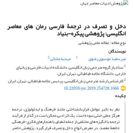
دخل و تصرف در ترجمۀ فارسی رمان های معاصر
انگلیسی: پژوهشی پیکره-بنیاد
نوع مقاله : مقاله علمی پژوهشی
نویسندگان
2
1
میرسعید موسوی رضوی
مهدیه مشائی
1
ستادیار گروه مترجمی زبان انگلیسی، دانشکده ادبیات فارسی و زبانهای
خارجی، دانشگاه علامه طباطبائی، تهران، ایران
2
کارشناس ارشد مترجمی زبان انگلیسی، پردیس علامه طباطبائی، تهران، ایران
10.22059/jor.2019.254728.1666
چکیده
نظر به تاثیر عوامل فرازبانشناختی مانند فرهنگ و ایدئولوژی، ترجمه
هرگز عملی خنثی نبوده است. یک اثر ادبی ممکن است در گذار از فرآیند
ترجمه با انگیزه های مختلفی از جمله انطباق با هنجارهای فکری-فرهنگی
جامعۀ مقصد، در معرض انواع دخل و تصرف قرار گیرد. پژوهش حاضر