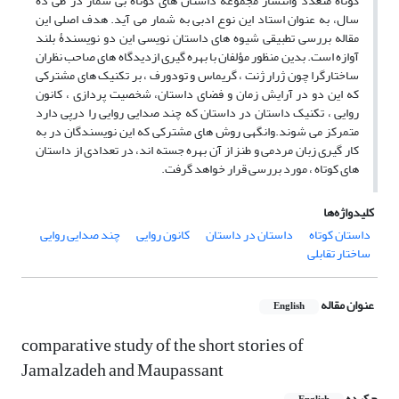
کوتاه متعدد وانتشار مجموعه داستان های کوتاه بی شمار در طی ده
سال، به عنوان استاد این نوع ادبی به شمار می آید. هدف اصلی این
مقاله بررسی تطبیقی شیوه های داستان نویسی این دو نویسندۀ بلند
آوازه است. بدین منظور مؤلفان با بهره گیری ازدیدگاه های صاحب نظران
ساختارگرا چون ژرار ژنت ، گریماس و تودورف ، بر تکنیک های مشترکی
که این دو در آرایش زمان و فضای داستان، شخصیت پردازی ، کانون
روایی ، تکنیک داستان در داستان که چند صدایی روایی را درپی دارد
متمرکز می شوند.وانگهی روش های مشترکی که این نویسندگان در به
کار گیری زبان مردمی و طنز از آن بهره جسته اند، در تعدادی از داستان
های کوتاه ، مورد بررسی قرار خواهد گرفت.
کلیدواژه‌ها
داستان کوتاه
داستان در داستان
کانون روایی
چند صدایی روایی
ساختار تقابلی
عنوان مقاله
English
comparative study of the short stories of
Jamalzadeh and Maupassant
چکیده