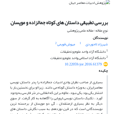
بررسی تطبیقی داستان های کوتاه جمالزاده و موپسان
نوع مقاله : مقاله علمی پژوهشی
نویسندگان
2
1
شهرزاد لاجوردی
مهوش قویمی
1
دانشگاه آزاد واحد علوم و تحقیقات
2
دانشگاه آزاد اسلامی واحد علوم و تحقیقات
10.22059/jor.2016.61379
چکیده
بسیاری از صاحب نظران وادی ادبیات جمالزاده را پدر داستان نویسی
معاصرایران، به ویژه داستان کوتاه می دانند. زیرا او برای نخستین بار با
انتشار یکی بود یکی نبود، علاوه بر این که انقلابی در نثر فارسی به وجود
آورد ، تکنیک داستان نویسی اروپایی را آگاهانه به کار گرفت. از سوی
دیگر به نظر بسیاری ازمنتقدان ، گی دو موپسان از برجسته ترین
نویسندگانی است که در قرن نوزدهم، به سبب نگارش داستان های