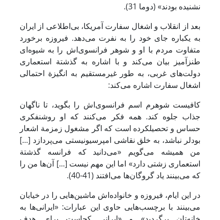
نشنیده بودند» (دوما 31).
بعد از انقلاب و اشغال سفارت آمریکا، بی‌اطلاعی از ایران
به یکباره جای خود را به نفرت می‌دهد. فیروزه برخورد
متفاوت مردم با او و شوهر فرانسوی‌اش را به شیوه‌ای
طنزآمیز بیان می‌کند و با اشاره به گذشتة استعماری
دولت‌های غربی، به طور غیرمستقیم به انگیزة احتمالی
اشغال سفارت اشاره می‌کند:
کافیست شوهرم اسم فرانسوی‌اش را بگوید، تا ناگهان
جذاب جلوه کند. همه فکر می‌کنند که او روشنفکری
حساس و تحصیلکرده است که اگر مشغول زمزمة اشعار
بودلر نباشد، به خلق نقاشی امپرسیونیستی می‌پردازد [...]
من همیشه می‌گویم «می‌دانید که فرانسه گذشتة
استعماری زشتی دارد» اما این مهم نیست [...] آن‌ها من را
که می‌بینند یاد گروگان‌ها می‌افتند (41-40).
در این ایام، فیروزه و خانواده‌اش ماشین‌هایی را در خیابان
می‌بینند با برچسب‌هایی حاوی این عبارات: «ایرانی‌ها به
خانه‌تان برگردید» و «ایرانی کجاست برای هدف