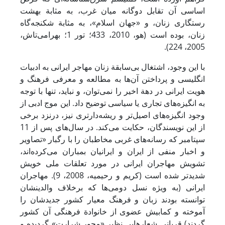
اساسی آن تقابل دوگانه میان غرب، به مثابة بهشت
رستگاری زنان، و «جهان اسلام»، به مثابة شکنجه‌گاه
زنان، بوده است (هو، 2010، 433؛ تور 1؛ بهرامی‌تاش،
2005، 224).
با این وجود، اشتغال بی‌سابقة زنان مهاجر ایرانی به ادبیات
انگلیسی و پرداختن آن‌ها به مطالعه و معرفی فرهنگ و
هویت ایرانی در دهة اخیر را نمی‌توان، و نباید، تنها با توجه
به انگیزه‌های تجاری یا سیاسی توضیح داد. این موج ادبی از
وجود انگیزه‌های اصیل‌تر و ریشه‌دارتری نیز، درنزد برخی
از این نویسندگان، حکایت می‌کند. در سال‌های پس از 11
سپتامبر که رسانه‌های غربی مخاطبان را با رگبار «تصاویر
و اخبار منفی از ایران و ایرانیان بمباران می‌کرده‌اند،
تشویش مهاجران ایرانی در مورد تعلقات ملی خویش
شدیدتر شده است (کریم و رحیمیه، 2008، 9). مهاجران
ایرانی (به ‌ویژه نسل دومی‌ها که برخلاف والدینشان
توانسته بودند زبان و فرهنگ معیار کشور جدیدشان را
آموخته و کمابیش عضوی از خانوادة فرهنگی آن کشور
گردند) قربانی شعارهایی نظیر «محور شرارت» گردیده و