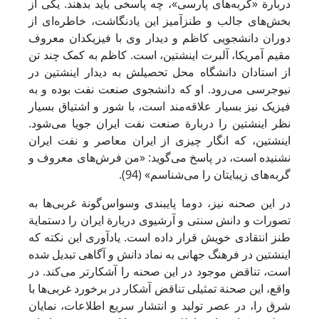
دربارة «گربه‌های پارسی»، چه پاسخی باید بدهند. یکی از
بخش‌های جالب و طنزآمیز این یادنگاشت، خاطره‌ای از
دوران دانشجویی کاظم و دیدار وی با فیزیکدان معروف
مقیم آمریکا، آلبرت اینشتین، است. کاظم به کمک چند تن
از استادان دانشگاه محل تحصیلش به دیدار اینشتین در
نیوجرسی می‌رود. او که دانشجوی صنعت نفت بوده و به
فیزیک نیز بسیار علاقه‌مند است، با شور و اشتیاق بسیار
نظر اینشتین را دربارة صنعت نفت ایران جویا می‌شود.
اینشتین، که انگار چیزی از ایران معاصر و نفت ایران
نشنیده است، در پاسخ می‌گوید: «من فرش‌های معروف و
گربه‌های زیبایتان را می‌شناسم» (94).
در این صحنه نیز، دوما پایبندی وسواس‌گونة غربی‌ها به
تصورات و دانش سنتی و آرشیوی دربارة ایران را دستمایة
طنز انتقادی خویش قرار داده است. یادآوری این نکته که
اینشتین در فرهنگ جهانی به نماد دانش و آگاهی تبدیل شده
است، تناقض موجود در این صحنه را آشکارتر می‌کند. در
واقع، این صحنة تمثیلی تناقض آشکار در برخورد غربی‌ها با
شرق را، در عصر تولید و انتشار سریع اطلاعات، نمایان