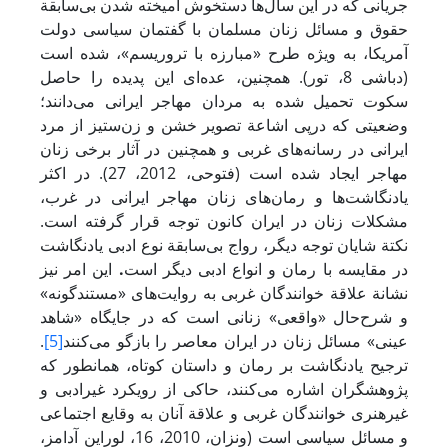
جریانی که در این سال‌ها دستخوش آمیخته شدن بی‌سابقة
حقوق و مسائل زنان مسلمان با گفتمان سیاسی دولت
آمریکا، به ویژه طرح «مبارزه با تروریسم»، شده است
(دباشی 8، تور). همچنین، عده‌ای این پدیده را حاصل
سکوت تحمیل شده به مردان مهاجر ایرانی می‌دانند؛
وضعیتی که درپی اشاعة تصویر خشن و زن‌ستیز از مرد
ایرانی در رسانه‌های غربی و همچنین در آثار برخی زنان
مهاجر ایجاد شده است (فتوحی، 2012، 27). در اکثر
یادنگاشت‌ها و رمان‌های زنان مهاجر ایرانی در غرب،
مشکلات زنان در ایران کانون توجه قرار گرفته است.
نکتة شایان توجه دیگر، رواج بی‌سابقة نوع ادبی یادنگاشت
در مقایسه با رمان و انواع ادبی دیگر است
.
این امر نیز
نشانة علاقة خوانندگان غربی به روایت‌های «مستندگونه»
و شرح‌حال «واقعی» زنانی است که در جایگاه «شاهد
عینی» مسائل زنان در ایران معاصر را بازگو می‌کنند
[5]
.
ترجیح یادنگاشت بر رمان و داستان کوتاه، همانطور که
پژوهشگران اشاره می‌کنند، حاکی از رویکرد غیرادبی و
غیرهنری خوانندگان غربی و علاقة آنان به وقایع اجتماعی
و مسائل سیاسی است (ونزان، 2010، 16، لوراین آدامز،