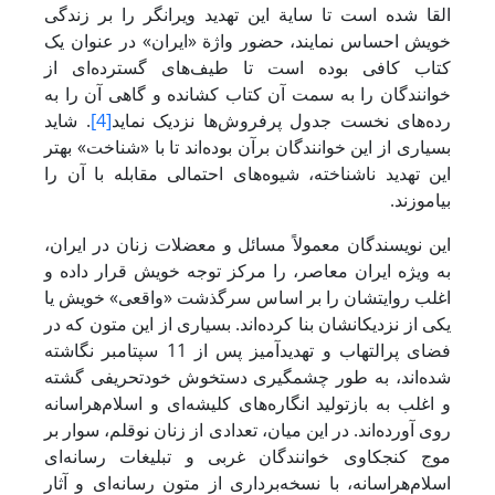
القا شده است تا سایة این تهدید ویرانگر را بر زندگی
خویش احساس نمایند، حضور واژة «ایران» در عنوان یک
کتاب کافی بوده است تا طیف‌های گسترده‌ای از
خوانندگان را به سمت آن کتاب کشانده و گاهی آن را به
رده‌های نخست جدول پرفروش‌ها نزدیک نماید
[4]
. شاید
بسیاری از این خوانندگان برآن بوده‌اند تا با «شناخت» بهتر
این تهدید ناشناخته، شیوه‌های احتمالی مقابله با آن را
بیاموزند.
این نویسندگان معمولاً مسائل و معضلات زنان در ایران،
به ویژه ایران معاصر، را مرکز توجه خویش قرار داده و
اغلب روایتشان را بر اساس سرگذشت «واقعی» خویش یا
یکی از نزدیکانشان بنا کرده‌اند. بسیاری از این متون که در
فضای پرالتهاب و تهدیدآمیز پس از 11 سپتامبر نگاشته
شده‌اند، به طور چشمگیری دستخوش خودتحریفی گشته
و اغلب به بازتولید انگاره‌های کلیشه‌ای و اسلام‌هراسانه
روی آورده‌اند. در این میان، تعدادی از زنان نوقلم، سوار بر
موج کنجکاوی خوانندگان غربی و تبلیغات رسانه‌ای
اسلام‌هراسانه، با نسخه‌برداری از متون رسانه‌ای و آثار