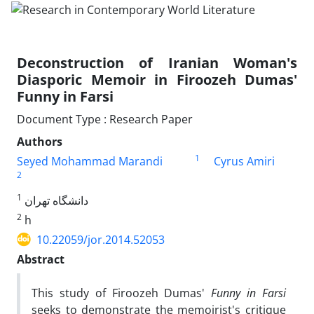
Deconstruction of Iranian Woman's
Diasporic Memoir in Firoozeh Dumas'
Funny in Farsi
Document Type : Research Paper
Authors
1
Seyed Mohammad Marandi
Cyrus Amiri
2
1
دانشگاه تهران
2
h
10.22059/jor.2014.52053
Abstract
This study of Firoozeh Dumas'
Funny in Farsi
seeks to demonstrate the memoirist's critique