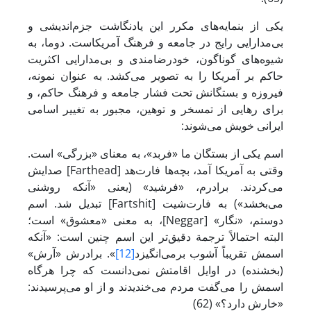
یکی از بنمایه‌های مکرر این یادنگاشت جزم‌اندیشی و
بی‌مدارایی رایج در جامعه و فرهنگ آمریکاست. دوما، به
شیوه‌های گوناگون، خودرضامندی و بی‌مدارایی اکثریت
حاکم بر آمریکا را به تصویر می‌کشد. به عنوان نمونه،
فیروزه و بستگانش تحت فشار جامعه و فرهنگ حاکم، و
برای رهایی از تمسخر و توهین، مجبور به تغییر اسامی
ایرانی خویش می‌شوند:
اسم یکی از بستگان ما «فربد»، به معنای «بزرگی» است.
وقتی به آمریکا آمد، بچه‌ها فارت‌هد [Farthead] صدایش
می‌کردند. برادرم، «فرشید» (یعنی «آنکه روشنی
می‌بخشد») به فارت‌شیت [Fartshit] تبدیل شد. اسم
دوستم، «نگار» [Neggar]، به معنی «معشوق» است؛
البته احتمالاً ترجمة دقیق‌تر این اسم چنین است: «آنکه
اسمش تقریباً آشوب برمی‌انگیزد
[12]
». برادرش «آرش»
(بخشنده) در اوایل اقامتش نمی‌دانست که چرا هرگاه
اسمش را می‌گفت مردم می‌خندیدند و از او می‌پرسیدند:
«خارش دارد؟» (62)