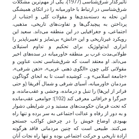
تأثیرگذار
شرق‌شناسی
(1977)
،
یکی از مهم‌ترین مشکلات
شرق‌شناسی در ارتباط با خاورمیانه را در اتکای همیشگی
این نحله به دسته‌بندی‌ها و مقولات کلی و اجتناب از
پرداختن به پیچیدگی‌ها و تفاوت‌های تاریخی، مذهبی،
اجتماعی، و جغرافیایی در این منطقه می‌داند. سعید این
رویکرد غیرتاریخی و این «دانش» بی‌تمایز و تغییرناپذیر را
ابزاری ایدئولوژیک برای تحکیم و تداوم استیلای
طولانی‌مدت غرب بر منطقه خاورمیانه در سده‌های اخیر
می‌داند. او معتقد است که شرق‌شناسی تحت عناوین و
مقولاتی کلی چون «الگوی ذهنی عربی»، «ذهن شرقی»،
«جامعة اسلامی» و... کوشیده است تا به انحای گوناگون
مردمان خاورمیانه، آسیای شرقی و شمال آفریقا (و حتی
فراتر از این‌ها) را تنبل و درمانده، وحشی و عقب‌مانده، و
جبرگرا و خرافاتی معرفی کند (102)؛ جوامعی عقب‌مانده
که تحت فرمان حکومت‌های مستبد و در شرایطی دشوار
و به دور از رفاه و عدالت اجتماعی به سر برده و تنها راه
بهبودی اوضاع خویش را در چرخش کواکب جستجو
می‌کنند. طبیعی است که چنین مردمانی فاقد هرگونه
ارادة تاریخی و حرکت اجتماعی بوده و تنها راه نجات آنان