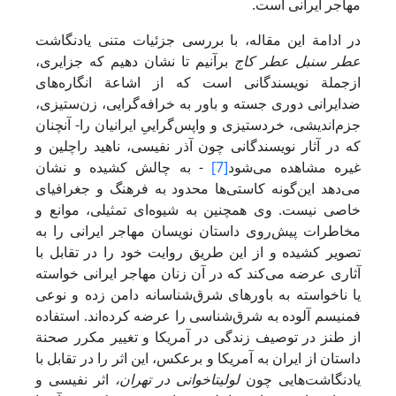
مهاجر ایرانی است.
در ادامة این مقاله، با بررسی جزئیات متنی یادنگاشت
عطر سنبل عطر کاج
برآنیم تا نشان دهیم که جزایری،
ازجملة نویسندگانی است که از اشاعة انگاره‌های
ضدایرانی دوری جسته و باور به خرافه‌گرایی، زن‌ستیزی،
جزم‌اندیشی، خردستیزی و واپس‌گراییِ ایرانیان را- آنچنان
که در آثار نویسندگانی چون آذر نفیسی، ناهید راچلین و
غیره مشاهده می‌شود
[7]
- به چالش کشیده و نشان
می‌دهد این‌گونه کاستی‌ها محدود به فرهنگ و جغرافیای
خاصی نیست. وی همچنین به شیوه‌ای تمثیلی، موانع و
مخاطرات پیش‌روی داستان نویسان مهاجر ایرانی را به
تصویر کشیده و از این طریق روایت خود را در تقابل با
آثاری عرضه می‌کند که در آن زنان مهاجر ایرانی خواسته
یا ناخواسته به باورهای شرق‌شناسانه دامن زده و نوعی
فمنیسم آلوده به شرق‌شناسی را عرضه کرده‌اند. استفاده
از طنز در توصیف زندگی در آمریکا و تغییر مکرر صحنة
داستان از ایران به آمریکا و برعکس، این اثر را در تقابل با
یادنگاشت‌هایی چون
لولیتاخوانی در تهران،
اثر نفیسی و