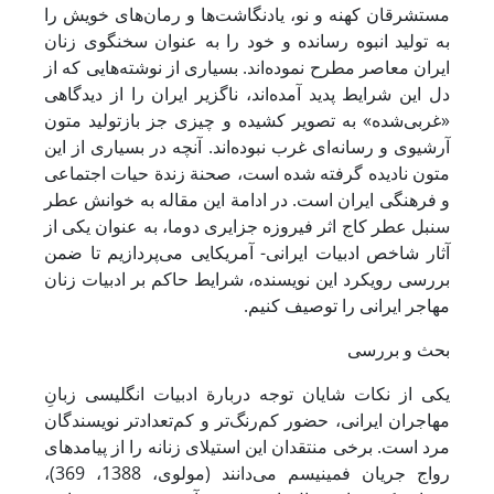
مستشرقان کهنه و نو، یادنگاشت‌ها و رمان‌های خویش را
به تولید انبوه رسانده و خود را به عنوان سخنگوی زنان
ایران معاصر مطرح نموده‌اند. بسیاری از نوشته‌هایی که از
دل این شرایط پدید آمده‌اند، ناگزیر ایران را از دیدگاهی
«غربی‌شده» به تصویر کشیده و چیزی جز بازتولید متون
آرشیوی و رسانه‌ای غرب نبوده‌اند. آنچه در بسیاری از این
متون نادیده گرفته شده است، صحنة زندة حیات اجتماعی
و فرهنگی ایران است. در ادامة این مقاله به خوانش عطر
سنبل عطر کاج اثر فیروزه جزایری دوما، به عنوان یکی از
آثار شاخص ادبیات ایرانی- آمریکایی می‌پردازیم تا ضمن
بررسی رویکرد این نویسنده، شرایط حاکم بر ادبیات زنان
مهاجر ایرانی را توصیف کنیم.
بحث و بررسی
یکی از نکات شایان توجه دربارة ادبیات انگلیسی زبانِ
مهاجران ایرانی، حضور کم‌رنگ‌تر و کم‌تعدادتر نویسندگان
مرد است. برخی منتقدان این استیلای زنانه را از پیامدهای
رواج جریان فمینیسم می‌دانند (مولوی، 1388، 369)،