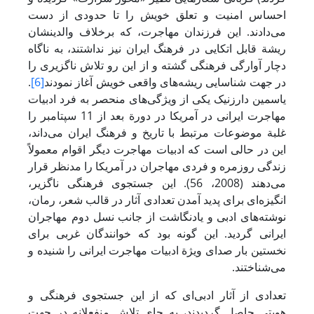
احساس امنیت و تعلق خویش را تا حدودی از دست
می‌دادند. این فرزندان مهاجرت، که برخلاف والدینشان
ریشة قابل اتکایی در فرهنگ ایران نیز نداشتند، به‌ ناگاه
دچار آوارگی فرهنگی گشته و از این رو تلاش ناگزیری را
در جهت شناسایی ریشه‌های واقعی خویش آغاز نمودند
[6]
.
یاسمین دارزنیک یکی از ویژگی‌های منحصر به فرد ادبیات
مهاجرت ایرانی در آمریکا در دورة بعد از 11 سپتامبر را
غلبة موضوعات مرتبط با تاریخ و فرهنگ ایران می‌داند،
این در حالی است که ادبیات مهاجرت دیگر اقوام معمولاً
زندگی روزمره و فردی مهاجران در آمریکا را مدنظر قرار
می‌دهند (2008، 56). این جستجوی فرهنگی ناگزیر،
انگیزه‌ای برای پدید آمدن تعدادی آثار در قالب شعر، رمان،
نوشته‌های ادبی و یادنگاشت از جانب نسل دوم مهاجران
ایرانی گردید. این گونه بود که خوانندگان غربی برای
نخستین بار صدای ویژة ادبیات مهاجرت ایرانی را شنیده و
می‌شناختند.
تعدادی از آثار ادبی‌ای که از این جستجوی فرهنگی و
هویتی حاصل گردیدند، به جای تلاش منفعلانه در جهت