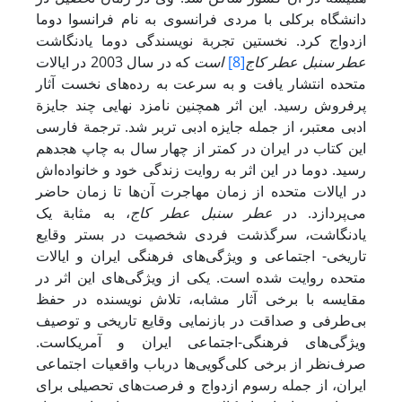
دانشگاه برکلی با مردی فرانسوی به نام فرانسوا دوما
ازدواج کرد. نخستین تجربة نویسندگی دوما یادنگاشت
عطر سنبل عطر کاج
[8]
است
که در سال 2003 در ایالات
متحده انتشار یافت و به سرعت به رده‌های نخست آثار
پرفروش رسید. این اثر همچنین نامزد نهایی چند جایزة
ادبی معتبر، از جمله جایزه ادبی تربر شد. ترجمة فارسی
این کتاب در ایران در کمتر از چهار سال به چاپ هجدهم
رسید. دوما در این اثر به روایت زندگی خود و خانواده‌اش
در ایالات متحده از زمان مهاجرت آن‌ها تا زمان حاضر
می‌پردازد. در
عطر سنبل عطر کاج
، به مثابة یک
یادنگاشت، سرگذشت فردی شخصیت در بستر وقایع
تاریخی- اجتماعی و ویژگی‌های فرهنگی ایران و ایالات
متحده روایت شده است. یکی از ویژگی‌های این اثر در
مقایسه با برخی آثار مشابه، تلاش نویسنده در حفظ
بی‌طرفی و صداقت در بازنمایی وقایع تاریخی و توصیف
ویژگی‌های فرهنگی-‌اجتماعی ایران و آمریکاست.
صرف‌نظر از برخی کلی‌گویی‌ها درباب واقعیات اجتماعی
ایران، از جمله رسوم ازدواج و فرصت‌های تحصیلی برای