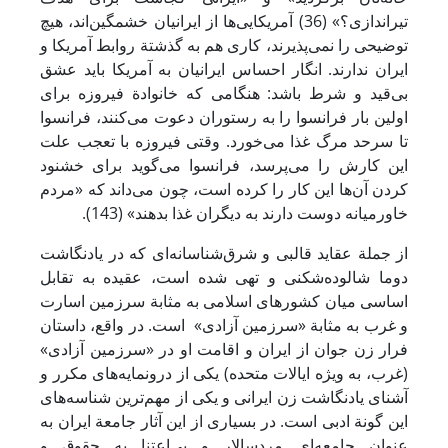
تیراندازی؟» (36) آمریکایی‌ها از ایرانیان خشمگین‌اند، هیچ
توضیحی را نمی‌پذیرند، کاری هم به گذشتة روابط آمریکا و
ایران ندارند. انگار احساس ایرانیان به آمریکا باید عشق
بی‌قید و شرط باشد: هنگامی که خانوادة فیروزه برای
اولین بار فرانسوا را به رستوران دعوت می‌کنند، فرانسوا
تا سرحد مرگ غذا می‌خورد. وقتی فیروزه با تعجب علت
این کارش را می‌پرسد، فرانسوا می‌گوید برای خشنود
کردن آن‌ها این کار را کرده است، چون می‌داند که «مردم
خاورمیانه دوست دارند به دیگران غذا بدهند» (143).
از جملة عقاید قالبی و شرق‌شناسانه‌ای که در یادنگاشت
دوما شالوده‌شکنی و تهی شده است، عقیده به تقابل
اساسی میان کشورهای اسلامی به مثابة سرزمین اسارت
و غرب به مثابة «سرزمین آزادی» است. در واقع، داستان
فرار زن جوان از ایران و اقامت او در «سرزمین آزادی»
(غرب، به ویژه ایالات متحده) یکی از درونمایه‌های مکرر و
آشنای یادنگاشت زن ایرانی و یکی از مهم‌ترین شناسه‌های
این گونة ادبی است. در بسیاری از این آثار جامعة ایران به
عنوان جامعه‌ای مردسالار و بی‌اعتنا به حقوق و