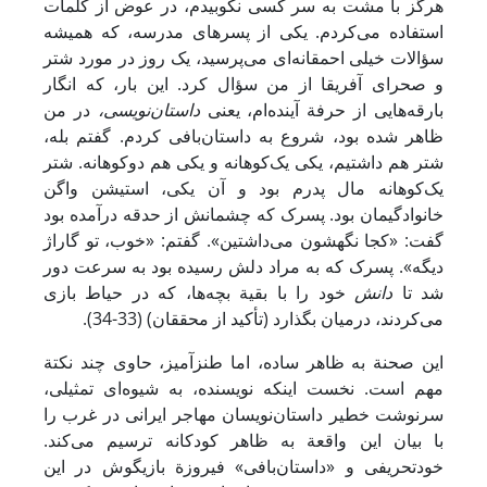
هرگز با مشت به سر کسی نکوبیدم، در عوض از کلمات
استفاده می‌کردم. یکی از پسرهای مدرسه، که همیشه
سؤالات خیلی احمقانه‌ای می‌پرسید، یک روز در مورد شتر
و صحرای آفریقا از من سؤال کرد. این بار، که انگار
بارقه‌هایی از حرفة آینده‌ام، یعنی
داستان‌نویسی،
در من
ظاهر شده بود، شروع به داستان‌بافی کردم. گفتم بله،
شتر هم داشتیم، یکی یک‌کوهانه و یکی هم دوکوهانه. شتر
یک‌کوهانه مال پدرم بود و آن یکی، استیشن واگن
خانوادگیمان بود. پسرک که چشمانش از حدقه درآمده بود
گفت: «کجا نگهشون می‌داشتین». گفتم: «خوب، تو گاراژ
دیگه». پسرک که به مراد دلش رسیده بود به سرعت دور
شد تا
دانش
خود را با بقیة بچه‌ها، که در حیاط بازی
می‌کردند، درمیان بگذارد (تأکید از محققان) (33-34).
این صحنة به ظاهر ساده، اما طنزآمیز، حاوی چند نکتة
مهم است. نخست اینکه نویسنده، به شیوه‌ای تمثیلی،
سرنوشت خطیر داستان‌نویسان مهاجر ایرانی در غرب را
با بیان این واقعة به ظاهر کودکانه ترسیم می‌کند.
خودتحریفی و «داستان‌بافی» فیروزة بازیگوش در این