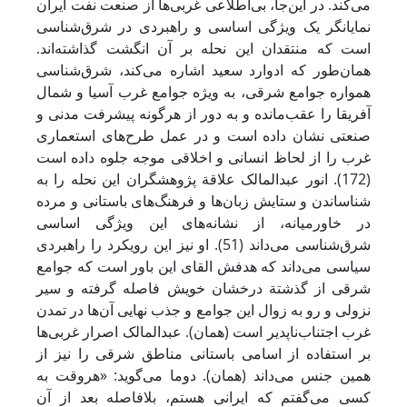
می‌کند. در این‌جا، بی‌اطلاعی غربی‌ها از صنعت نفت ایران
نمایانگر یک ویژگی اساسی و راهبردی در شرق‌شناسی
است که منتقدان این نحله بر آن انگشت گذاشته‌اند.
همان‌طور که ادوارد سعید اشاره می‌کند، شرق‌شناسی
همواره جوامع شرقی، به ویژه جوامع غرب آسیا و شمال
آفریقا را عقب‌مانده و به دور از هرگونه پیشرفت مدنی و
صنعتی نشان داده است و در عمل طرح‌های استعماری
غرب را از لحاظ انسانی و اخلاقی موجه جلوه داده است
(172). انور عبدالمالک علاقة پژوهشگران این نحله را به
شناساندن و ستایش زبان‌ها و فرهنگ‌های باستانی و مرده
در خاورمیانه، از نشانه‌های این ویژگی اساسی
شرق‌شناسی می‌داند (51). او نیز این رویکرد را راهبردی
سیاسی می‌داند که هدفش القای این باور است که جوامع
شرقی از گذشتة درخشان خویش فاصله گرفته و سیر
نزولی و رو به زوال این جوامع و جذب نهایی آن‌ها در تمدن
غرب اجتناب‌ناپدیر است (همان). عبدالمالک اصرار غربی‌ها
بر استفاده از اسامی باستانی مناطق شرقی را نیز از
همین جنس می‌داند (همان). دوما می‌گوید: «هروقت به
کسی می‌گفتم که ایرانی هستم، بلافاصله بعد از آن