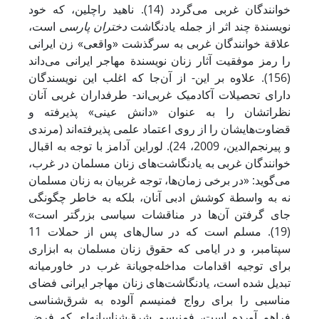
خوانندگان غربی می‌گردد (14). ناهید راچلین، که خود
نویسندة چند اثر از جمله یادنگاشت
دختران پارسی
است،
علاقة خوانندگان غربی به سرگذشت «واقعی» زن ایرانی
را رمز موفقیت آثار زنان نویسندة مهاجر ایرانی می‌داند
(156). علاوه بر این- از آن‌جا که اغلب این نویسندگان
دارای تحصیلات آکادمیک غربی‌اند- طرفداران غربی آنان
نظراتشان را به عنوان «دانش عینی» پذیرفته و
قضاوت‌هایشان را از روی اعتماد علمی پذیرفته‌اند (مرندی
و پیرنجم‌الدین، 2009، 24). لوراین آدامز با توجه به اقبال
خوانندگان غربی به یادنگاشت‌های زنان مسلمان در غرب،
می‌گوید: «در برخی زمان‌ها، توجه غربیان به زنان مسلمان
نه به واسطة کوشش ادبی آنان، بلکه به خاطر چگونگی
جای گرفتن آن‌ها در مناقشات سیاسی بزرگتر است»
(19). مسلم است که در سال‌های پس از حملات 11
سپتامبر، و در ایامی که حقوق زنان مسلمان به ابزاری
برای توجیه اقدامات مداخله‌جویانة غرب در خاورمیانه
تبدیل شده است، یادنگاشت‌های زنان مهاجر ایرانی فضای
مناسبی را برای رواج فمنیسم آلوده به شرق‌شناسی
فراهم آورده است، فمنیسم شرق‌شناسانه‌ای که فرض