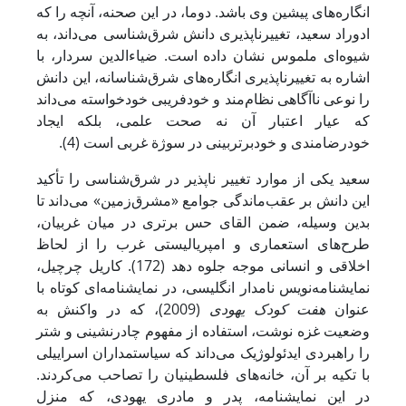
انگاره‌های پیشین وی باشد. دوما، در این صحنه، آنچه را که
ادوراد سعید، تغییرناپذیری دانش شرق‌شناسی می‌داند، به
شیوه‌ای ملموس نشان داده است. ضیاءالدین سردار، با
اشاره به تغییرناپذیری انگاره‌های شرق‌شناسانه، این دانش
را نوعی ناآگاهی نظام‌مند و خودفریبی خودخواسته می‌داند
که عیار اعتبار آن نه صحت علمی، بلکه ایجاد
خودرضامندی و خودبرتربینی در سوژة غربی است (4).
سعید یکی از موارد تغییر ناپذیر در شرق‌شناسی را تأکید
این دانش بر عقب‌ماندگی جوامع «مشرق‌زمین» می‌داند تا
بدین وسیله، ضمن القای حس برتری در میان غربیان،
طرح‌های استعماری و امپریالیستی غرب را از لحاظ
اخلاقی و انسانی موجه جلوه دهد (172). کاریل چرچیل،
نمایشنامه‌نویس نامدار انگلیسی، در نمایشنامه‌ای کوتاه با
عنوان
هفت کودک یهودی
(2009)، که در واکنش به
وضعیت غزه نوشت، استفاده از مفهوم چادرنشینی و شتر
را راهبردی ایدئولوژیک می‌داند که سیاستمداران اسراییلی
با تکیه بر آن، خانه‌های فلسطینیان را تصاحب می‌کردند.
در این نمایشنامه، پدر و مادری یهودی، که منزل