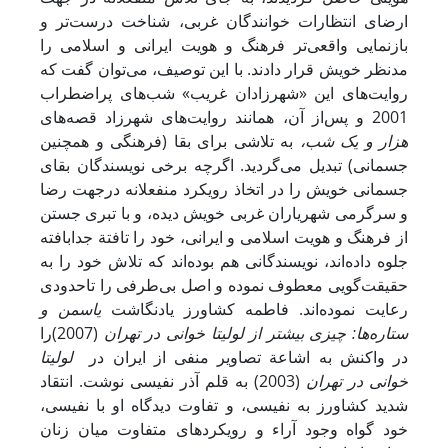
ارضای انتظارات خوانندگان غربی، شناخت درست‌تر و
بازنمایی واقعی‌تر فرهنگ و هویت ایرانی و اسلامی را
مدنظر خویش قرار دادند. با این توصیف، می‌توان گفت که
روایت‌های این «شهرزادان غریب» شب‌های پراضطراب
2001 و پس‌از آن، همانند روایت‌های شهرزاد قصه‌های
هزار و یک شب،
به تلاشی برای بقا (فرهنگی و همچنین
جسمانی) تبدیل می‌گردید. اگرچه برخی نویسندگان بقای
جسمانی خویش را در اتخاذ رویکرد منفعلانه درجهت رضا
و سرگرمی شهریاران غربی خویش دیده، و با تبری جستن
از فرهنگ و هویت اسلامی و ایرانی، خود را تافتة جدابافته
جلوه داده‌اند، نویسندگانی هم بوده‌اند که تلاش خود را به
حقیقت‌گویی معطوف نموده و اصل بی‌طرفی را تاحدودی
رعایت نموده‌اند. فاطمه کشاورز یادنگاشت
یاسمن و
ستاره‌ها: چیزی بیشتر از لولیتا خوانی در تهران
(2007)را
در واکنش به اشاعة تصاویر منفی از ایران در
لولیتا
خوانی در تهران
ِ (2003) به قلم آذر نفیسی نوشت. انتقاد
شدید کشاورز به نفیسی، و تفاوت دیدگاه او با نفیسی،
خود گواه وجود آراء و رویکردهای متفاوت میان زنان