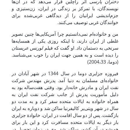
دختران پارسی
اثر راچلین قرار می‌دهد که در آن‌ها
نویسندگان، با تمرکز بر زندگی در ایران، زن‌ستیزی و
جزم‌اندیشی ایرانیان را از دیدگاهی غربی‌شده برای
خوانندگان غربی توصیف می‌کنند.
من و خانواده‌ام نمی‌دانستیم چرا آمریکایی‌ها چنین تصویر
غلطی از ایران دارند، تا اینکه روزی یکی از همسایه‌ها
سرنخی به دستمان داد. او گفت که فیلم
لورنس عربستان
را دیده است و به همین جهت ایران را خوب می‌شناسد.
(دوما، 2004،33)
فیروزه جزایری دوما در سال 1344 در شهر آبادان در
خانواده‌ای مسلمان به دنیا آمد. پدرش مهندس شرکت
نفت ایران و مادرش خانه‌دار بود. وقتی هفت‌ساله بود به
دلیل مأموریت پدرش از جانب شرکت نفت ایران به
همراه خانواده به ایالات متحده سفر کرد و به مدت دو
سال در شهر ویتی‌یر کالیفرنیا ساکن شد و دوباره به ایران
بازگشت. پس از دو سال اقامت در ایران، خانوادة جزایری
بار دیگر به ایالات متحده مسافرت کرد و این بار برای
همیشه در آن کشور ساکن شد. وی در زمان تحصیل در