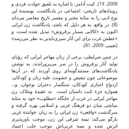
2008، 19). کیت آدامز، با اشاره به تلفیق حوادث فردی و
رویدادهای تاریخی- اجتماعی در یادنگاشت، نویسندة این
نوع ادبی را به مثابة مخبر و مفسر تاریخ معاصر می‌داند
(8). در واقع، به هر دلیل که باشد، یادنگاشت زن ایرانی
اکنون به «کالایی بسیار پرفروش» تبدیل شده است، و
«عطش غرب برای این آثار سیری‌ناپذیر به نظر می‌رسد»
(نقیبی، 2009، 81).
در چنین شرایطی، برخی از زنان مهاجر ایرانی که رؤیای
تولید آثار پرفروش را در سر می‌پروراندند، به نوشتن
یادنگاشت‌های مستندگونه‌ای روی آوردند که در آن‌ها
موضوعاتی چون تبعیض و خشونت علیه زنان و کودکان،
ازدواج اجباری کودکان، سنگسار دختران نوجوان، و...
همواره جزء ثابت داستان است. به عقیدة ویتلاک، زن
مهاجر ایرانی در غرب از جایگاه «مطلوب» خود به مثابة
میانجی میان دو فرهنگ غربی و اسلامی بهره گرفته و
سرگذشت «واقعی» زن ایرانی را به زبان خوانندة غربی
بازگو می‌کند: نیمة شرقی این زن، موجب باورپذیری
اثرش شده و نیمة غربی‌اش موجب جلب اعتماد