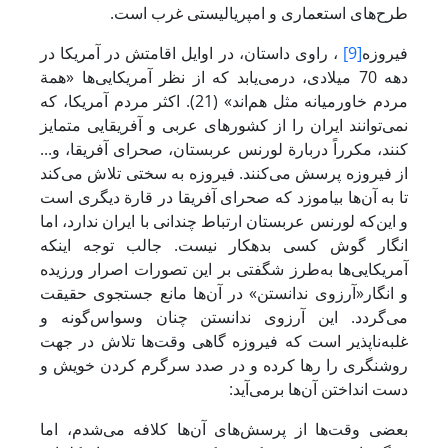
طرح‌های استعماری و امپریالیستی غرب است.
فیروزه
[9]
، راوی داستان، در اوایل اقامتش در آمریکا در
دهه 70 میلادی، درمی‌یابد که از نظر آمریکایی‌ها «همة
مردم خاورمیانه مثل هم‌اند» (21). اکثر مردم آمریکا، که
نمی‌توانند ایران را از کشورهای عربی و آفریقایی متمایز
کنند، مکرراً دربارة لورنس عربستان، صحرای آفریقا، و...
از فیروزه پرسش می‌کنند. فیروزه به سختی تلاش می‌کند
تا به آن‌ها بیاموزد که صحرای آفریقا در قارة دیگری است
و این‌که لورنس عربستان ارتباط چندانی با ایران ندارد، اما
انگار گوش کسی بدهکار نیست. جالب توجه اینکه
آمریکایی‌ها به‌طرز شگفتی بر این تصورات اصرار ورزیده
و انگار«آرزوی ندانستن» در آن‌ها مانع جستجوی حقیقت
می‌گردد. این آرزوی ندانستن چنان وسواس‌گونه و
غلبه‌ناپذیر است که فیروزه گاهی وقت‌ها تلاش در جهت
روشنگری را رها کرده و در صدد سرگرم کردن خویش و
دست انداختن آن‌ها برمی‌آید:
بعضی وقت‌ها از پرسش‌های آن‌ها کلافه می‌شدم، اما