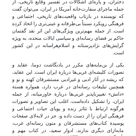
دختران، و پاره‌ای اشکالات در تفسیر وقایع تاریخی، از
جمله ماجرای سفارت‌خانة آمریکا در ایران، می‌توان گفت
که نویسنده در بازتاب واقعیت‌های تاریخی، اجتماعی و
فرهنگی رویکرد نسبتاً بی‌طرفانه و عینی‌تری را اتخاذ کرده
است. از جملة مهم‌ترین ویژگی‌های این اثر نقد گفتمان
حاکم بر فضای رسانه‌ای و سیاسی ایالات متحده، به ویژه
گرایش‌های نژادپرستانه و اسلام‌هراسانه در این کشور
است.
یکی از بن‌مایه‌های مکرر در یادنگاشت دوما، عقاید و
تصورات کلیشه‌ای غربی‌ها دربارة ایران است. این عقاید،
که ریشه در آثار ادبی و غیرادبی مستشرقان کهنه و نو و
همچنین تبلیغات رسانه‌ای در غرب دارد، همواره هستة
«دانش» تغییرناپذیر غربی‌ها دربارة خاورمیانه، از جمله
ایران، را تشکیل داده‌است. اغلب این تصاویر و تصورات
هرگونه ارتباط با تئاتر زنده و پویای حیات اجتماعی و
فرهنگی ایران را از دست داده و، جز در لابه‌لای صفحات
پوسیدة کتاب‌های مستشرقان و متون رسانه‌ای غرب،
مابه‌ازای دیگری ندارند. ادوار سعید، در کتاب مهم و