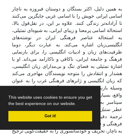
به همین دلیل، اکثر بستگان و دوستان فیروزه به ناچار
اسامی ایرانی خویش را با اسامی غربی جایگزین می‌کنند
تا آزادانه‌تر زندگی کنند. علاوه بر این، در نقل‌قول بالا،
استحالة اسامی پرمعنا و زیبای ایرانی، به شیوه‌ای تمثیلی،
به استحالة عناصر فرهنگی ایران در نوشته‌های
انگلیسی‌زبان اشاره می‌کند. به عبارت دیگر، دوما
ظرفیت‌های زبان و ادبیات انگلیسی را، برای بازنمایی
فرهنگ و جامعة ایرانی، ناکافی و ناکارامد می‌داند. او با
اشارة تمثیلی به فضای تنگ و بی‌مدارای زبان انگلیسی،
هشدار و انتقادش را متوجه نویسندگان مهاجری می‌کند
که زبان انگلیسی و ژانرهای فرهنگی غرب را به عنوان
وسیلة بازنمایی و ترجمان فرهنگ ایران برگزیده‌اند. در
واقع، بسیاری از زنان مهاجر ایرانی که در دورة بعد از 11
This website uses cookies to ensure you get
سپتامبر به نویسندگی پرداخته‌اند، همانند شخصیت‌های
the best experience on our website.
عطر سنبل عطر کاج
، به جای کوشش در بازنمایی و
ترجمة دقیق عناصر فرهنگی ایران، تسلیم اقتضائات
Got it!
فرهنگی و فشار جو تبلیغاتی و رسانه‌ای حاکم می‌شوند و،
به ناچار، تحریف و خودسانسوری را به حقیقت‌گویی ترجیح