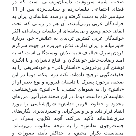
صحنه، شبیه سرنوشت داستان‌نویسانی است که در
فضای اجتماعی تبلیغات‌زده و سیاست‌زدة پس از 11
سپتامبر قلم به دست گرفته و درصدد شناساندن ایران به
خوانندگان غربی برمی‌آمدند، آن هم در زمانی که، تحت
القای حجم وسیع و بی‌سابقه‌ای از تبلیغات رسانه‌ای، اکثر
خوانندگان غربی کمترین تردیدی به «دانش» خود دربارة
خاورمیانه و ایران ندارند. تلاش فیروزه در جهت سرگرم
کردن پسرک خیالباف شبیه تلاش نویسندگانی است که، به
امید رضایت‌خاطر خوانندگان و اقناع ناشران، و با انگیزة
نوشتن آثار پرفروش، «داستان‌بافی» و خودتحریفی را به
حقیقت‌گویی ترجیح داده‌اند. نکتة دوم اینکه، دوما در این
صحنه، برخورد پسرک با داستان فیروزه و نوع تعبیر او از
«دانش» را، به شیوه‌ای تمثیلی، با «دانش» شرق‌شناسی
مقایسه کرده است. دوما، در این صحنة طنزآمیز، مرزهای
محدود و خطوط قرمز «دانش» شرق‌شناسی را مورد
انتقاد قرار داده و بر واپس‌گرایی و تغییرناپذیری انگاره‌های
شرق‌شناسانه تأکید می‌کند. آنچه تکاپوی پسرک در
جست‌وجوی «دانش» را به نتیجة مطلوب می‌رساند،
می‌بایست تکرار محض، یا حداکثر تأیید، تصورات و