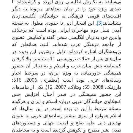
بی‌سابقه به نگارش انگلیسی روی آورده و کوشیده‌اند تا
صدای ویژة خود را در میان صداهای مربوط به دیگر
اقلیت‌های قومی- فرهنگی به خوانندگان انگلیسی‌زبان
بشناسانند
[3]
. این انفجار ادبی تا حدودی معلول به صحنه
آمدن نسل دوم مهاجران ایرانی بوده است که برخلاف
والدین خود به زبان انگلیسی سخن گفته و کمابیش عضوی
از جامعة فرهنگی غرب شده‌اند. البته، همانطور که
پژوهشگران اشاره کرده‌اند، دلیل روشن‌تر این پدیده در
سال‌های پس از حملات تروریستی 11 سپتامبر، بالا گرفتن
کم‌سابقة تنش میان غرب و اسلام و به دنبال آن حضور
همیشگی خاورمیانه، به ویژه ایران، در سرخط اخبار
رسانه‌های غربی بوده است (مظفری، 2006، 516؛
دارزنیک، 2008، 55؛ ویتلاک، 2007، 12). یکی از پیامدهای
این حضور همیشگی در صدر اخبار، افزایش حس
کنجکاوی خوانندگان غربی دربارة اسلام و ایران و هرگونه
مسئلة مرتبط با این دو بوده است. در این سال‌ها، که
اسلام همواره از سوی بیشتر رسانه‌های غربی به عنوان
تهدیدی ذاتی علیه صلح و امنیت جهانی و دستاوردهای
تمدن بشر مطرح و نکوهش گردیده است و به مخاطبان