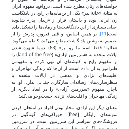
خواسته‌های زنان مطرح شده است. درواقع، مفهوم ایران
به مثابة «خانة پدر» یکی از بن‌مایه‌های رایج در یادنگاشت
زن ایرانی بوده و داستان فرار از «زندان پدر» شالودة
اصلی بسیاری از این یادنگاشت‌ها و رمان‌ها را تشکیل داده
است
[11]
. بر همین اساس، و قتی فیروزه پدرش را از
تصمیم به نوشتن یادنگاشت مطلع می‌کند، کاظم می‌گوید:
«عالیه! فقط اسم ما رو نبر» (63). دوما شهره شدن
ایالات متحده به «سرزمین آزادی» (land of the free) را
از مفهوم رایج و کلیشه‌ای آن تهی کرده و مفهومی
طنزآمیز به آن داده است. از آن‌جا که زندگی مهاجران و
اقلیت‌های نژادی و مذهبی در ایالات متحده با
منظرسازی‌های رسانه‌ای سازگاری چندانی ندارد، او، به
ناچار، مفهوم «سرزمین آزادی» را در ابعاد دیگری از
زندگی مهاجران و اقلیت‌های نژادی جست‌وجو می‌کند:
معنای دیگر این آزادی، مجاز بودن افراد در امتحان کردن
نمونه‌های رایگان [free] خوراکی‌های گوناگون در
فروشگاه‌های سراسر این سرزمین است. در سرزمین
مادری من، اگر کسی قبل از خریدن چیزی آن را مزه کند،