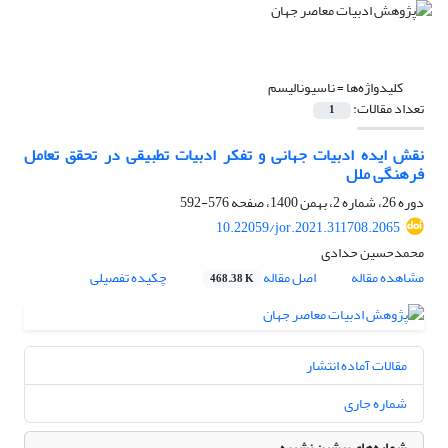
کلیدواژه‌ها =
ناسیونالیسم
تعداد مقالات:
1
نقش ایده ادبیات جهانی و تفکر ادبیات تطبیقی در تحقق تعامل
فرهنگی ملل
دوره 26، شماره 2، بهمن 1400، صفحه
576-592
10.22059/jor.2021.311708.2065
محمدحسین حدادی
مشاهده مقاله
اصل مقاله
چکیده تفصیلی
468.38 K
مقالات آماده انتشار
شماره جاری
شماره‌های پیشین نشریه