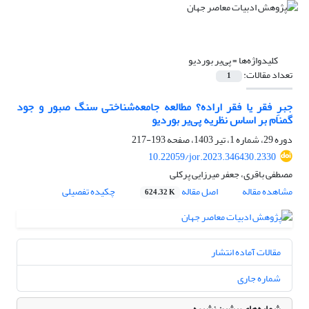
کلیدواژه‌ها =
پی‌یر بوردیو
تعداد مقالات:
1
جبرِ فقر یا فقر اراده؟ مطالعه جامعه‌شناختی سنگ صبور و جود
گمنام بر اساس نظریه پی‌یر بوردیو
دوره 29، شماره 1، تیر 1403، صفحه
193-217
10.22059/jor.2023.346430.2330
مصطفی باقری، جعفر میرزایی پرکلی
مشاهده مقاله
اصل مقاله
چکیده تفصیلی
624.32 K
مقالات آماده انتشار
شماره جاری
شماره‌های پیشین نشریه