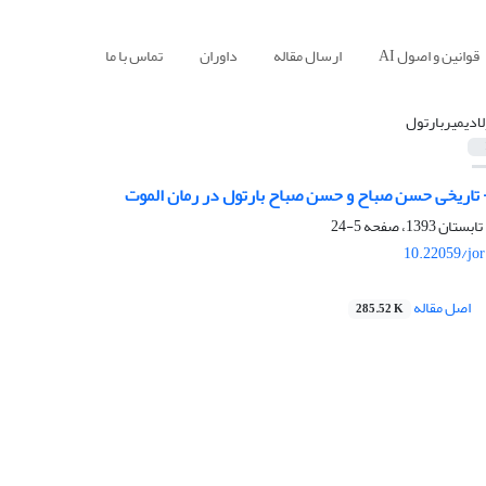
قوانین و اصول AI
ارسال مقاله
داوران
تماس با ما
لادیمیربارتول
تاریخی حسن صباح و حسن صباح بارتول در رمان الموت
5-24
10.22059/jo
اصل مقاله
285.52 K