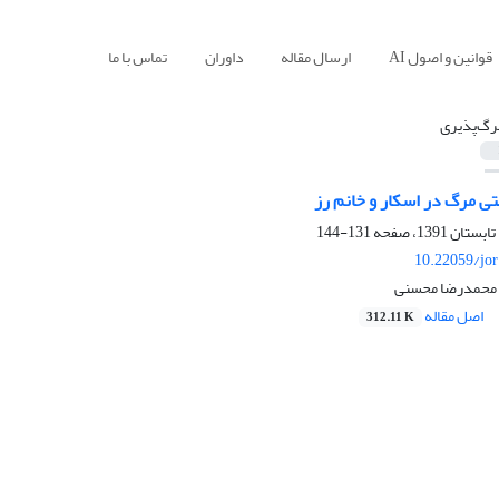
قوانین و اصول AI
ارسال مقاله
داوران
تماس با ما
رگ‌پذیری
ی مرگ در اسکار و خانم رز
131-144
10.22059/jo
، محمدرضا محسنی
اصل مقاله
312.11 K