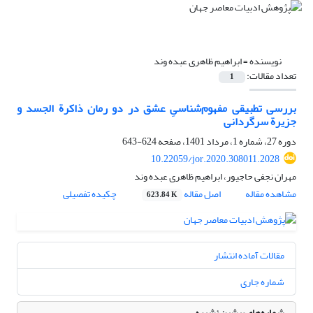
نویسنده =
ابراهیم ظاهری عبده وند
تعداد مقالات:
1
بررسی تطبیقی مفهوم‌شناسیِ عشق در دو رمان ذاکرة الجسد و
جزیرة سرگردانی
دوره 27، شماره 1، مرداد 1401، صفحه
624-643
10.22059/jor.2020.308011.2028
مهران نجفی حاجیور، ابراهیم ظاهری عبده وند
مشاهده مقاله
اصل مقاله
چکیده تفصیلی
623.84 K
مقالات آماده انتشار
شماره جاری
شماره‌های پیشین نشریه