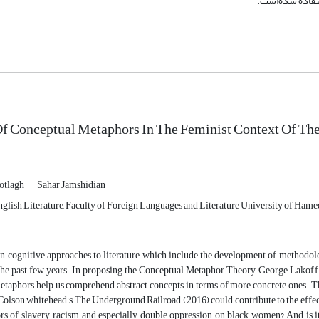
می استفاده شده‌است.
Of Conceptual Metaphors In The Feminist Context Of Th
otlagh
Sahar Jamshidian
glish Literature, Faculty of Foreign Languages and Literature University of Ham
in cognitive approaches to literature which include the development of methodolog
 the past few years. In proposing the Conceptual Metaphor Theory, George Lakoff
taphors help us comprehend abstract concepts in terms of more concrete ones. This
olson whitehead’s The Underground Railroad (2016) could contribute to the effect
ors of slavery, racism and especially double oppression on black women? And is 