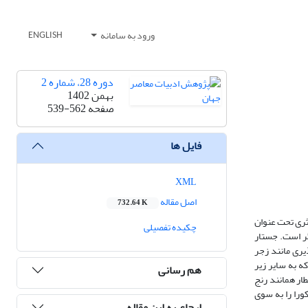
ورود به سامانه
ENGLISH
دوره 28، شماره 2
بهمن 1402
صفحه
539-562
فایل ها
XML
اصل مقاله
732.64 K
ثری تحت عنوان
چکیده تفصیلی
نی دیگر است. جستار
اپذیری مانند زجر
ت که به سایر زیر
هم رسانی
 قطار همانند رنج
ورا را به سوی
ارجاع به این مقاله