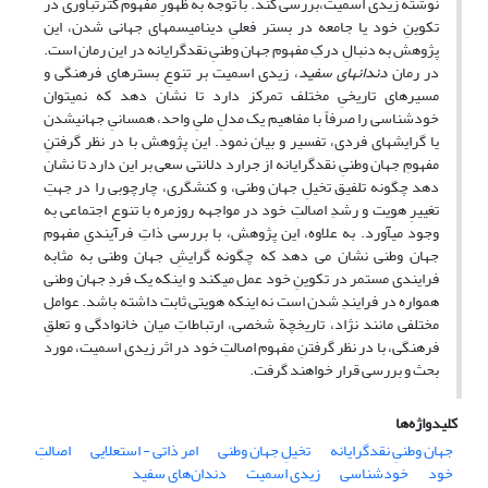
نوشته زیدی اسمیت،بررسی کند. با توجه به ظهورِ مفهوم کثرت­باوری در
تکوینِ خود یا جامعه در بستر فعلیِ دینامیسم­های جهانی شدن، این
پژوهش به دنبالِ درکِ مفهوم جهان وطنیِ نقدگرایانه در این رمان است.
در رمان
دندان­های سفید
، زیدی اسمیت بر تنوعِ بسترهای فرهنگی و
مسیرهای تاریخیِ مختلف تمرکز دارد تا نشان دهد که نمی­توان
خودشناسی را صرفاً با مفاهیم یک مدلِ ملیِ واحد، همسانیِ جهانی­شدن
یا گرایش­های فردی، تفسیر و بیان نمود. این پژوهش با در نظر گرفتنِ
مفهومِ جهان وطنیِ نقدگرایانه از جرارد دلانتی سعی بر این دارد تا نشان
دهد چگونه تلفیق تخیلِ جهان وطنی، و کنشگری، چارچوبی را در جهتِ
تغییرِ هویت و رشدِ اصالتِ خود در مواجهه روزمره با تنوع اجتماعی به
وجود می­آورد. به علاوه، این پژوهش، با بررسی ذاتِ فرآیندیِ مفهوم
جهان وطنی نشان می دهد که چگونه گرایشِ جهان وطنی به مثابه
فرایندی مستمر در تکوینِ خود عمل می­کند و اینکه یک فردِ جهان وطنی
همواره در فرایندِ شدن است نه اینکه هویتی ثابت داشته باشد. عوامل
مختلفی مانند نژاد، تاریخچة شخصی، ارتباطاتِ میان خانوادگی و تعلقِ
فرهنگی، با در نظر گرفتنِ مفهوم اصالتِ خود در اثر زیدی اسمیت، مورد
بحث و بررسی قرار خواهند گرفت.
کلیدواژه‌ها
جهان وطنیِ نقدگرایانه
تخیلِ جهان وطنی
امر ذاتی - استعلایی
اصالتِ
خود
خودشناسی
زیدی اسمیت
دندان‌های سفید