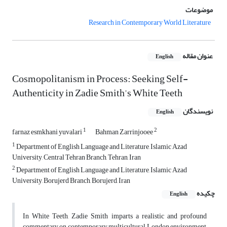
موضوعات
Research in Contemporary World Literature
عنوان مقاله
English
Cosmopolitanism in Process: Seeking Self-
Authenticity in Zadie Smith's White Teeth
نویسندگان
English
1
2
farnaz esmkhani yuvalari
Bahman Zarrinjooee
1
Department of English Language and Literature, Islamic Azad
University, Central Tehran Branch, Tehran, Iran
2
Department of English Language and Literature, Islamic Azad
University, Borujerd Branch, Borujerd, Iran
چکیده
English
In White Teeth, Zadie Smith imparts a realistic and profound
commentary on contemporary multicultural London environment,