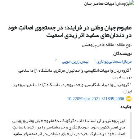
مفهوم جهان وطنی در فرایند: در جستجوی اصالتِ خود
در دندان‌های سفید اثر زیدی اسمیت
نوع مقاله : مقاله علمی پژوهشی
نویسندگان
2
1
فرناز اسمخانی یوالاری
بهمن زرین جویی
1
گروه زبان و ادبیات انگلیسی، واحد تهران مرکزی، دانشگاه آزاد اسلامی،
تهران، ایران
2
گروه زبان و ادبیات انگلیسی، واحد بروجرد، دانشگاه آزاد اسلامی، بروجرد،
ایران
10.22059/jor.2021.311899.2066
چکیده
این پژوهش بر آن است تا ذاتِ دگرگون­کنندة مفهوم جهان وطنی و پویایی
های اصلیِ تکوین خود، خودبازنگری و خودشناسی را در ارتباط با ساختِ
اصالتِ خود در مشارکتِ فرد در تاریخ­های مشخص در اثر
دندان­های سفید