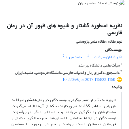
نظریه اسطوره گشتار و شیوه های ظهور آن در رمان
فارسی
نوع مقاله : مقاله علمی پژوهشی
نویسندگان
2
1
اکبر شایان سرشت
حامد مهراد
1
هیأت علمی دانشگاه بیرجند
2
دانشجوی دکترای زبان و ادبیات فارسی دانشگاه فردوسی، مشهد، ایران
10.22059/jor.2017.115823.1150
چکیده
امروزه به تأثیر از عصر نوگرایی، نویسندگان در رمان‌هایشان صرفاً به
بازروایی اساطیر گذشته نمی‌پردازند، بلکه از آن‌ها الهام می‌گیرند،
ساختارشان را دگرگون می‌کنند و با اساطیر دیگر درمی‌آمیزند.
نویسندگان در ارتباط بینامتنی با اسطوره‌ها، هم به الگوی خدایان و
قهرمانان نخستین دست می‌یابند و هم در برخورد با مضامین